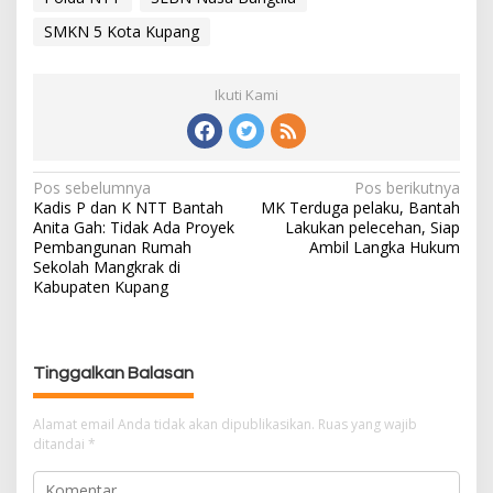
SMKN 5 Kota Kupang
Ikuti Kami
Pos sebelumnya
Pos berikutnya
N
Kadis P dan K NTT Bantah
MK Terduga pelaku, Bantah
a
Anita Gah: Tidak Ada Proyek
Lakukan pelecehan, Siap
v
Pembangunan Rumah
Ambil Langka Hukum
i
Sekolah Mangkrak di
g
Kabupaten Kupang
a
s
i
Tinggalkan Balasan
p
o
Alamat email Anda tidak akan dipublikasikan.
Ruas yang wajib
s
ditandai
*