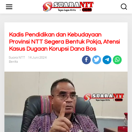
L
e
w
a
t
i
k
Kadis Pendidikan dan Kebudayaan
e
Provinsi NTT Segera Bentuk Pokja, Atensi
k
Kasus Dugaan Korupsi Dana Bos
o
n
Suara NTT
14 Juni 2024
t
Berita
e
n