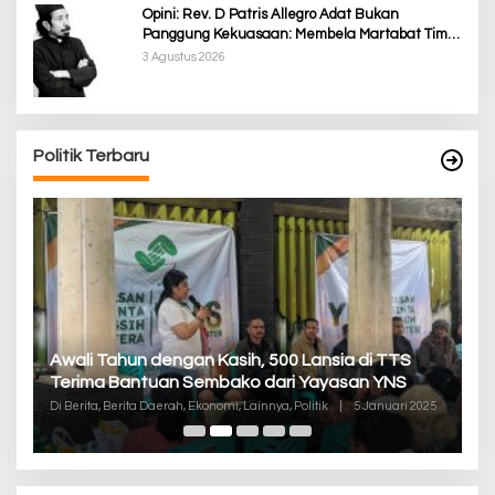
Opini: Rev. D Patris Allegro Adat Bukan
Panggung Kekuasaan: Membela Martabat Timor
dari Politik Simbolik
3 Agustus 2026
Politik Terbaru
P
Awali Tahun dengan Kasih, 500 Lansia di TTS
Pa
Terima Bantuan Sembako dari Yayasan YNS
K
Di
Di Berita, Berita Daerah, Ekonomi, Lainnya, Politik
|
5 Januari 2025
De