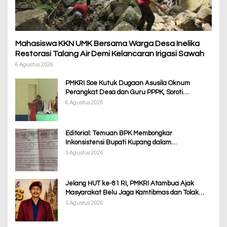
Mahasiswa KKN UMK Bersama Warga Desa Inelika
Restorasi Talang Air Demi Kelancaran Irigasi Sawah
6 Agustus 2026
PMKRI Soe Kutuk Dugaan Asusila Oknum
Perangkat Desa dan Guru PPPK, Soroti
Ketimpangan Penanganan Pemkab TTS
6 Agustus 2026
Editorial: Temuan BPK Membongkar
Inkonsistensi Bupati Kupang dalam
Menjalankan Regulasi
5 Agustus 2026
Jelang HUT ke-81 RI, PMKRI Atambua Ajak
Masyarakat Belu Jaga Kamtibmas dan Tolak
Provokasi
5 Agustus 2026