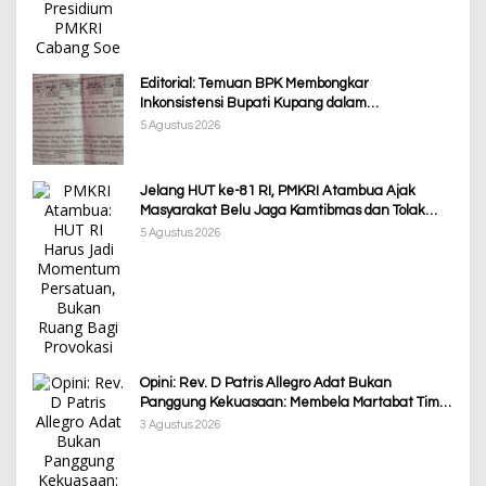
Editorial: Temuan BPK Membongkar
Inkonsistensi Bupati Kupang dalam
Menjalankan Regulasi
5 Agustus 2026
Jelang HUT ke-81 RI, PMKRI Atambua Ajak
Masyarakat Belu Jaga Kamtibmas dan Tolak
Provokasi
5 Agustus 2026
Opini: Rev. D Patris Allegro Adat Bukan
Panggung Kekuasaan: Membela Martabat Timor
dari Politik Simbolik
3 Agustus 2026