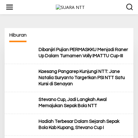
L
e
w
a
t
i
Hiburan
k
e
k
Dibanjiri Pujian PERMASKKU Menjadi Raner
o
Up Dalam Turnamen Volly IMATTU Cup-III
n
t
e
Kaesang Pangarep Kunjungi NTT: Jane
n
Natalia Suryanto Targetkan PSI NTT Satu
Kursi di Senayan
Stevano Cup, Jadi Langkah Awal
Memajukan Sepak Bola NTT
Hadiah Terbesar Dalam Sejarah Sepak
Bola Kab Kupang, Stevano Cup I