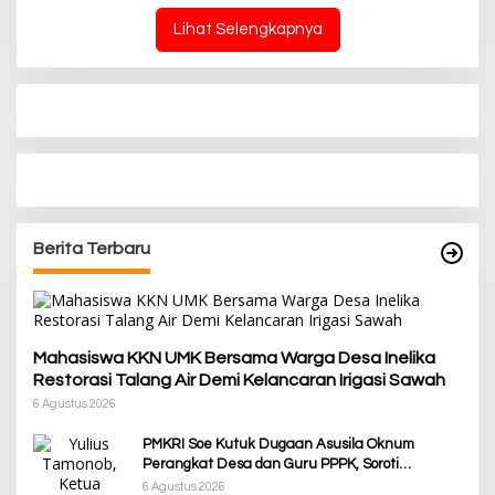
Lihat Selengkapnya
Berita Terbaru
Mahasiswa KKN UMK Bersama Warga Desa Inelika
Restorasi Talang Air Demi Kelancaran Irigasi Sawah
6 Agustus 2026
PMKRI Soe Kutuk Dugaan Asusila Oknum
Perangkat Desa dan Guru PPPK, Soroti
Ketimpangan Penanganan Pemkab TTS
6 Agustus 2026