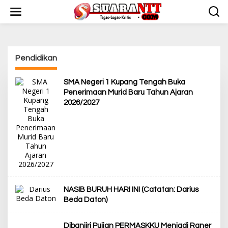
L
e
w
a
t
i
Pendidikan
k
e
k
SMA Negeri 1 Kupang Tengah Buka
o
Penerimaan Murid Baru Tahun Ajaran
n
2026/2027
t
e
n
NASIB BURUH HARI INI (Catatan: Darius
Beda Daton)
Dibanjiri Pujian PERMASKKU Menjadi Raner