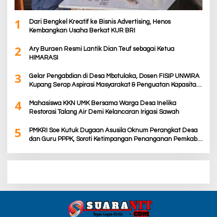
1
Dari Bengkel Kreatif ke Bisnis Advertising, Henos
Kembangkan Usaha Berkat KUR BRI
2
Ary Buraen Resmi Lantik Dian Teuf sebagai Ketua
HIMARASI
3
Gelar Pengabdian di Desa Mbotulaka, Dosen FISIP UNWIRA
Kupang Serap Aspirasi Masyarakat & Penguatan Kapasitas
Karang Taruna
4
Mahasiswa KKN UMK Bersama Warga Desa Inelika
Restorasi Talang Air Demi Kelancaran Irigasi Sawah
5
PMKRI Soe Kutuk Dugaan Asusila Oknum Perangkat Desa
dan Guru PPPK, Soroti Ketimpangan Penanganan Pemkab
TTS