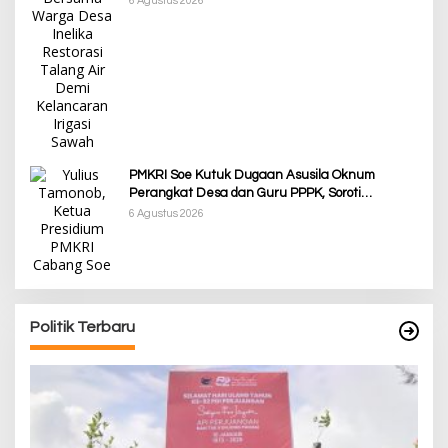
6 Agustus 2026
PMKRI Soe Kutuk Dugaan Asusila Oknum
Perangkat Desa dan Guru PPPK, Soroti
Ketimpangan Penanganan Pemkab TTS
6 Agustus 2026
Politik Terbaru