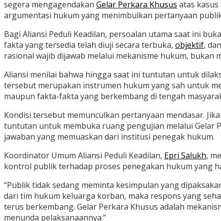
segera mengagendakan
Gelar Perkara Khusus
atas kasus
argumentasi hukum yang menimbulkan pertanyaan publik 
Bagi Aliansi Peduli Keadilan, persoalan utama saat ini 
fakta yang tersedia telah diuji secara terbuka,
objektif
, da
rasional wajib dijawab melalui mekanisme hukum, bukan m
Aliansi menilai bahwa hingga saat ini tuntutan untuk d
tersebut merupakan instrumen hukum yang sah untuk meng
maupun fakta-fakta yang berkembang di tengah masyarak
Kondisi tersebut memunculkan pertanyaan mendasar. Jika 
tuntutan untuk membuka ruang pengujian melalui Gelar P
jawaban yang memuaskan dari institusi penegak hukum.
Koordinator Umum Aliansi Peduli Keadilan,
Epri Salukh
, m
kontrol publik terhadap proses penegakan hukum yang ha
“Publik tidak sedang meminta kesimpulan yang dipaksakan
dari tim hukum keluarga korban, maka respons yang seh
terus berkembang. Gelar Perkara Khusus adalah mekanism
menunda pelaksanaannya.”