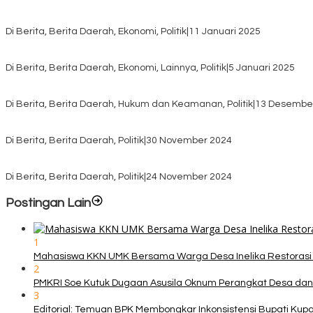
Rayakan HUT ke-52, DPD Provinsi NTT Gelar Sejumlah Kegiatan.
Di Berita, Berita Daerah, Ekonomi, Politik
|
11 Januari 2025
Awali Tahun dengan Kasih, 500 Lansia di TTS Terima Bantuan Sem
Di Berita, Berita Daerah, Ekonomi, Lainnya, Politik
|
5 Januari 2025
Pilkada TTS, Babinsa Koramil 1621-05/Panite Pastikan Keamanan Di
Di Berita, Berita Daerah, Hukum dan Keamanan, Politik
|
13 Desembe
Pasca Quick Count Pilkada TTS, Daniel Oematan Akui Kekalahan 
Di Berita, Berita Daerah, Politik
|
30 November 2024
KPU TTS Mulai Distribusi Logistik Pilkada ke 12 Kecamatan Terjauh
Di Berita, Berita Daerah, Politik
|
24 November 2024
Postingan Lain
1
Mahasiswa KKN UMK Bersama Warga Desa Inelika Restorasi T
2
PMKRI Soe Kutuk Dugaan Asusila Oknum Perangkat Desa dan
3
Editorial: Temuan BPK Membongkar Inkonsistensi Bupati Ku