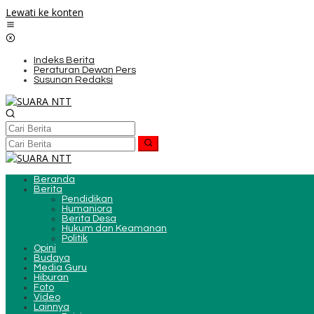
Lewati ke konten
Indeks Berita
Peraturan Dewan Pers
Susunan Redaksi
Beranda
Berita
Pendidikan
Humaniora
Berita Desa
Hukum dan Keamanan
Politik
Opini
Budaya
Media Guru
Hiburan
Foto
Video
Lainnya