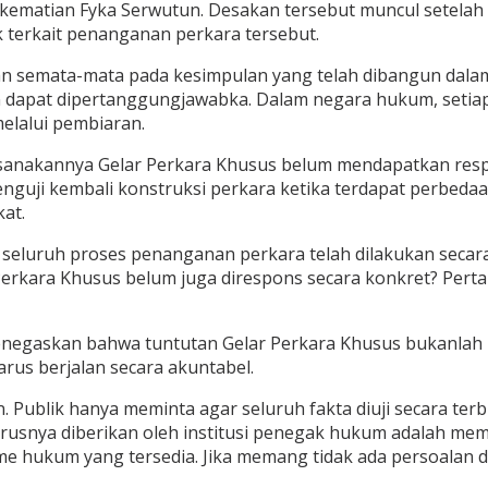
 kematian Fyka Serwutun. Desakan tersebut muncul setela
terkait penanganan perkara tersebut.
bukan semata-mata pada kesimpulan yang telah dibangun dal
n dapat dipertanggungjawabka. Dalam negara hukum, setiap
elalui pembiaran.
ilaksanakannya Gelar Perkara Khusus belum mendapatkan re
uji kembali konstruksi perkara ketika terdapat perbedaan
at.
seluruh proses penanganan perkara telah dilakukan secara
erkara Khusus belum juga direspons secara konkret? Perta
enegaskan bahwa tuntutan Gelar Perkara Khusus bukanlah
rus berjalan secara akuntabel.
. Publik hanya meminta agar seluruh fakta diuji secara te
arusnya diberikan oleh institusi penegak hukum adalah m
e hukum yang tersedia. Jika memang tidak ada persoalan d