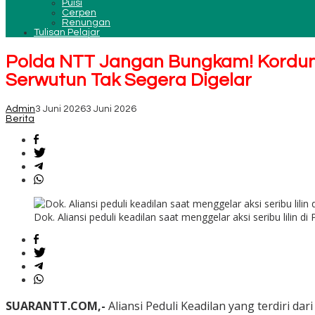
Puisi
Cerpen
Renungan
Tulisan Pelajar
Polda NTT Jangan Bungkam! Kordum 
Serwutun Tak Segera Digelar
Admin
3 Juni 2026
3 Juni 2026
Berita
Dok. Aliansi peduli keadilan saat menggelar aksi seribu lilin d
SUARANTT.COM,-
Aliansi Peduli Keadilan yang terdir