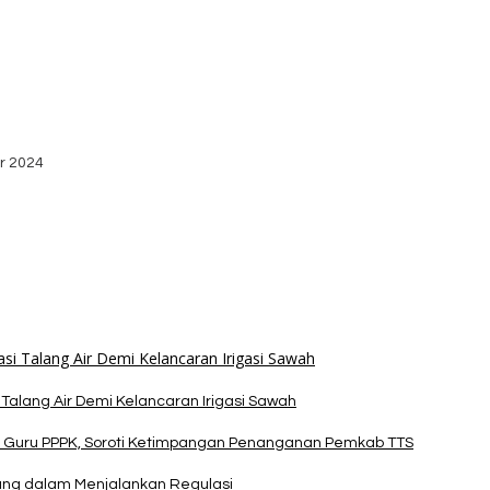
bako dari Yayasan YNS
stribusi Logistik di Kecamatan Kuanfatu
r 2024
dan Apresiasi Kemenangan Paket Bumy
alang Air Demi Kelancaran Irigasi Sawah
 Guru PPPK, Soroti Ketimpangan Penanganan Pemkab TTS
pang dalam Menjalankan Regulasi