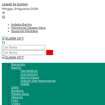
Lewati ke konten
Minggu, 9 Agustus 2026
Indeks Berita
Peraturan Dewan Pers
Susunan Redaksi
Beranda
Berita
Pendidikan
Humaniora
Berita Desa
Hukum dan Keamanan
Politik
Opini
Budaya
Media Guru
Hiburan
Foto
Video