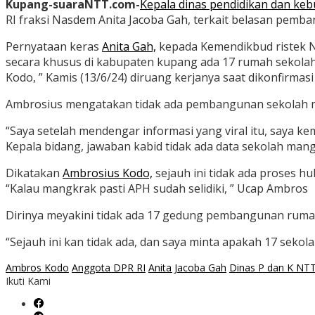
Kupang-suaraNTT.com-
Kepala dinas pendidikan dan ke
RI fraksi Nasdem Anita Jacoba Gah, terkait belasan pem
Pernyataan keras
Anita Gah,
kepada Kemendikbud ristek 
secara khusus di kabupaten kupang ada 17 rumah sekolah
Kodo, ” Kamis (13/6/24) diruang kerjanya saat dikonfirmasi 
Ambrosius mengatakan tidak ada pembangunan sekolah ma
“Saya setelah mendengar informasi yang viral itu, saya 
Kepala bidang, jawaban kabid tidak ada data sekolah man
Dikatakan
Ambrosius Kodo,
sejauh ini tidak ada proses 
“Kalau mangkrak pasti APH sudah selidiki, ” Ucap Ambros
Dirinya meyakini tidak ada 17 gedung pembangunan ruma
“Sejauh ini kan tidak ada, dan saya minta apakah 17 sekola
Ambros Kodo
Anggota DPR RI
Anita Jacoba Gah
Dinas P dan K NT
Ikuti Kami