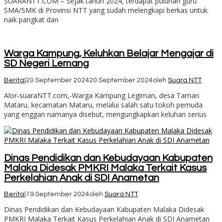
SUARANTT.COM – Sejak tahun 2024, terdapat puluhan guru
SMA/SMK di Provinsi NTT yang sudah melengkapi berkas untuk
naik pangkat dan
Warga Kampung, Keluhkan Belajar Mengajar di
SD Negeri Lemang
Berita
|
20 September 2024
20 September 2024
oleh
Suara NTT
Alor-suaraNTT.com,-Warga Kampung Legiman, desa Taman
Mataru, kecamatan Mataru, melalui salah satu tokoh pemuda
yang enggan namanya disebut, mengungkapkan keluhan serius
Dinas Pendidikan dan Kebudayaan Kabupaten
Malaka Didesak PMKRI Malaka Terkait Kasus
Perkelahian Anak di SDI Anametan
Berita
|
19 September 2024
oleh
Suara NTT
Dinas Pendidikan dan Kebudayaan Kabupaten Malaka Didesak
PMKRI Malaka Terkait Kasus Perkelahian Anak di SDI Anametan