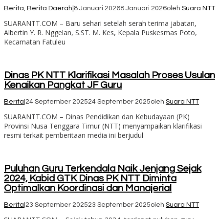
Berita
,
Berita Daerah
|
8 Januari 2026
8 Januari 2026
oleh
Suara NTT
SUARANTT.COM – Baru sehari setelah serah terima jabatan,
Albertin Y. R. Nggelan, S.ST. M. Kes, Kepala Puskesmas Poto,
Kecamatan Fatuleu
Dinas PK NTT Klarifikasi Masalah Proses Usulan
Kenaikan Pangkat JF Guru
Berita
|
24 September 2025
24 September 2025
oleh
Suara NTT
SUARANTT.COM – Dinas Pendidikan dan Kebudayaan (PK)
Provinsi Nusa Tenggara Timur (NTT) menyampaikan klarifikasi
resmi terkait pemberitaan media ini berjudul
Puluhan Guru Terkendala Naik Jenjang Sejak
2024, Kabid GTK Dinas PK NTT Diminta
Optimalkan Koordinasi dan Manajerial
Berita
|
23 September 2025
23 September 2025
oleh
Suara NTT