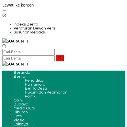
Lewati ke konten
Indeks Berita
Peraturan Dewan Pers
Susunan Redaksi
Beranda
Berita
Pendidikan
Humaniora
Berita Desa
Hukum dan Keamanan
Politik
Opini
Budaya
Media Guru
Hiburan
Foto
Video
Lainnya