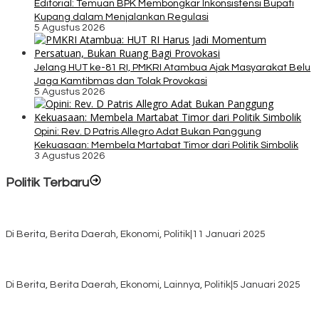
Editorial: Temuan BPK Membongkar Inkonsistensi Bupati
Kupang dalam Menjalankan Regulasi
5 Agustus 2026
Jelang HUT ke-81 RI, PMKRI Atambua Ajak Masyarakat Belu
Jaga Kamtibmas dan Tolak Provokasi
5 Agustus 2026
Opini: Rev. D Patris Allegro Adat Bukan Panggung
Kekuasaan: Membela Martabat Timor dari Politik Simbolik
3 Agustus 2026
Politik Terbaru
Rayakan HUT ke-52, DPD Provinsi NTT Gelar Sejumlah Kegiatan.
Di Berita, Berita Daerah, Ekonomi, Politik
|
11 Januari 2025
Awali Tahun dengan Kasih, 500 Lansia di TTS Terima Bantuan
Sembako dari Yayasan YNS
Di Berita, Berita Daerah, Ekonomi, Lainnya, Politik
|
5 Januari 2025
Pilkada TTS, Babinsa Koramil 1621-05/Panite Pastikan Keamanan