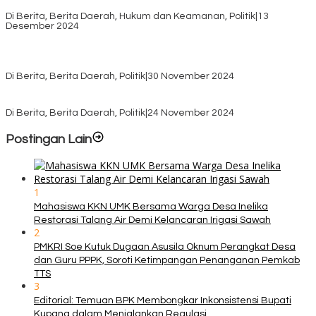
Distribusi Logistik di Kecamatan Kuanfatu
Di Berita, Berita Daerah, Hukum dan Keamanan, Politik
|
13
Desember 2024
Pasca Quick Count Pilkada TTS, Daniel Oematan Akui Kekalahan
dan Apresiasi Kemenangan Paket Bumy
Di Berita, Berita Daerah, Politik
|
30 November 2024
KPU TTS Mulai Distribusi Logistik Pilkada ke 12 Kecamatan Terjauh
Di Berita, Berita Daerah, Politik
|
24 November 2024
Postingan Lain
1
Mahasiswa KKN UMK Bersama Warga Desa Inelika
Restorasi Talang Air Demi Kelancaran Irigasi Sawah
2
PMKRI Soe Kutuk Dugaan Asusila Oknum Perangkat Desa
dan Guru PPPK, Soroti Ketimpangan Penanganan Pemkab
TTS
3
Editorial: Temuan BPK Membongkar Inkonsistensi Bupati
Kupang dalam Menjalankan Regulasi