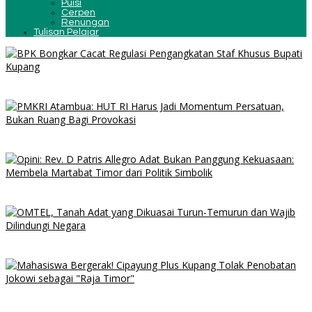
Puisi
Cerpen
Renungan
Tulisan Pelajar
Editorial: Temuan BPK Membongkar Inkonsistensi Bupati Kupang
dalam Menjalankan Regulasi
Jelang HUT ke-81 RI, PMKRI Atambua Ajak Masyarakat Belu Jaga
Kamtibmas dan Tolak Provokasi
Opini: Rev. D Patris Allegro Adat Bukan Panggung Kekuasaan:
Membela Martabat Timor dari Politik Simbolik
OMTEL, Tanah Adat yang Dikuasai Turun-Temurun dan Wajib
Dilindungi Negara
Mahasiswa NTT Menggugat: Cipayung Plus Sebut Gelar “Raja
Timor” untuk Jokowi Sarat Kepentingan Politik