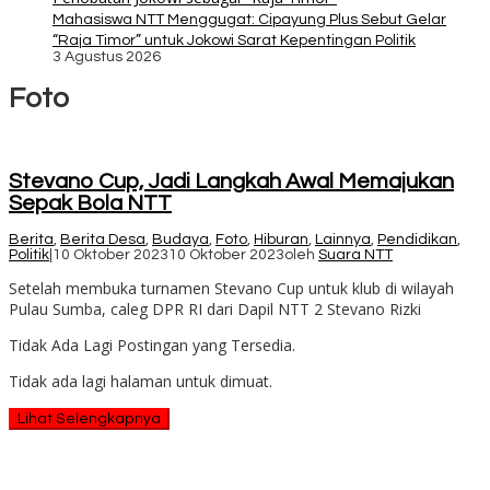
Mahasiswa NTT Menggugat: Cipayung Plus Sebut Gelar
“Raja Timor” untuk Jokowi Sarat Kepentingan Politik
3 Agustus 2026
Foto
Stevano Cup, Jadi Langkah Awal Memajukan
Sepak Bola NTT
Berita
,
Berita Desa
,
Budaya
,
Foto
,
Hiburan
,
Lainnya
,
Pendidikan
,
Politik
|
10 Oktober 2023
10 Oktober 2023
oleh
Suara NTT
Setelah membuka turnamen Stevano Cup untuk klub di wilayah
Pulau Sumba, caleg DPR RI dari Dapil NTT 2 Stevano Rizki
Tidak Ada Lagi Postingan yang Tersedia.
Tidak ada lagi halaman untuk dimuat.
Lihat Selengkapnya