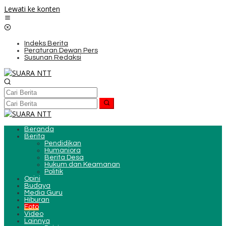
Lewati ke konten
Indeks Berita
Peraturan Dewan Pers
Susunan Redaksi
Beranda
Berita
Pendidikan
Humaniora
Berita Desa
Hukum dan Keamanan
Politik
Opini
Budaya
Media Guru
Hiburan
Foto
Video
Lainnya