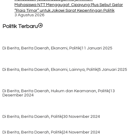
Mahasiswa NTT Menggugat: Cipayung Plus Sebut Gelar
“Raja Timor” untuk Jokowi Sarat Kepentingan Politik
3 Agustus 2026
Politik Terbaru
Rayakan HUT ke-52, DPD Provinsi NTT Gelar Sejumlah Kegiatan.
Di Berita, Berita Daerah, Ekonomi, Politik
|
11 Januari 2025
Awali Tahun dengan Kasih, 500 Lansia di TTS Terima Bantuan
Sembako dari Yayasan YNS
Di Berita, Berita Daerah, Ekonomi, Lainnya, Politik
|
5 Januari 2025
Pilkada TTS, Babinsa Koramil 1621-05/Panite Pastikan Keamanan
Distribusi Logistik di Kecamatan Kuanfatu
Di Berita, Berita Daerah, Hukum dan Keamanan, Politik
|
13
Desember 2024
Pasca Quick Count Pilkada TTS, Daniel Oematan Akui Kekalahan
dan Apresiasi Kemenangan Paket Bumy
Di Berita, Berita Daerah, Politik
|
30 November 2024
KPU TTS Mulai Distribusi Logistik Pilkada ke 12 Kecamatan Terjauh
Di Berita, Berita Daerah, Politik
|
24 November 2024