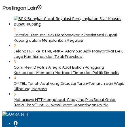
Postingan Lain
1
Editorial: Temuan BPK Membongkar Inkonsistensi Bupati
Kupang dalam Menjalankan Regulasi
2
Jelang HUT ke-81 RI, PMKRI Atambua Ajak Masyarakat Belu
Jaga Kamtibmas dan Tolak Provokasi
3
Opini: Rev. D Patris Allegro Adat Bukan Panggung
Kekuasaan: Membela Martabat Timor dari Politik Simbolik
4
OMTEL, Tanah Adat yang Dikuasai Turun-Temurun dan Wajib
Dilindungi Negara
5
Mahasiswa NTT Menggugat: Cipayung Plus Sebut Gelar
“Raja Timor” untuk Jokowi Sarat Kepentingan Politik