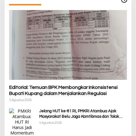
Editorial: Temuan BPK Membongkar Inkonsistensi
Bupati Kupang dalam Menjalankan Regulasi
5 Agustus 2026
Jelang HUT ke-81 RI, PMKRI Atambua Ajak
Masyarakat Belu Jaga Kamtibmas dan Tolak
Provokasi
5 Agustus 2026