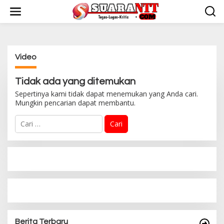
L
e
w
a
t
i
Video
k
e
k
Tidak ada yang ditemukan
o
Sepertinya kami tidak dapat menemukan yang Anda cari.
n
Mungkin pencarian dapat membantu.
t
e
C
n
a
r
i
u
n
t
u
k
:
Berita Terbaru