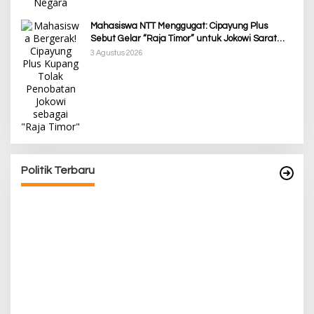
Mahasiswa NTT Menggugat: Cipayung Plus
Sebut Gelar “Raja Timor” untuk Jokowi Sarat
Kepentingan Politik
3 Agustus 2026
Rayakan HUT ke-52, DPD Provinsi NTT Gelar
Sejumlah Kegiatan.
Di Berita, Berita Daerah, Ekonomi, Politik
|
11 Januari 2025
Politik Terbaru
A
T