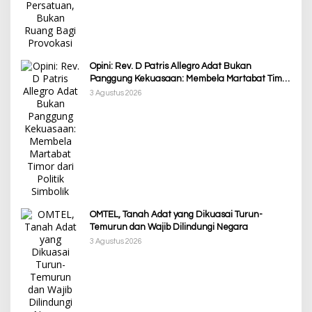
Opini: Rev. D Patris Allegro Adat Bukan
Panggung Kekuasaan: Membela Martabat Timor
dari Politik Simbolik
3 Agustus 2026
OMTEL, Tanah Adat yang Dikuasai Turun-
Temurun dan Wajib Dilindungi Negara
3 Agustus 2026