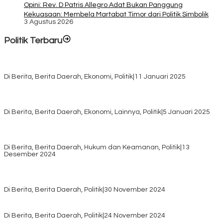
Opini: Rev. D Patris Allegro Adat Bukan Panggung
Kekuasaan: Membela Martabat Timor dari Politik Simbolik
3 Agustus 2026
Politik Terbaru
Rayakan HUT ke-52, DPD Provinsi NTT Gelar Sejumlah Kegiatan.
Di Berita, Berita Daerah, Ekonomi, Politik
|
11 Januari 2025
Awali Tahun dengan Kasih, 500 Lansia di TTS Terima Bantuan
Sembako dari Yayasan YNS
Di Berita, Berita Daerah, Ekonomi, Lainnya, Politik
|
5 Januari 2025
Pilkada TTS, Babinsa Koramil 1621-05/Panite Pastikan Keamanan
Distribusi Logistik di Kecamatan Kuanfatu
Di Berita, Berita Daerah, Hukum dan Keamanan, Politik
|
13
Desember 2024
Pasca Quick Count Pilkada TTS, Daniel Oematan Akui Kekalahan
dan Apresiasi Kemenangan Paket Bumy
Di Berita, Berita Daerah, Politik
|
30 November 2024
KPU TTS Mulai Distribusi Logistik Pilkada ke 12 Kecamatan Terjauh
Di Berita, Berita Daerah, Politik
|
24 November 2024