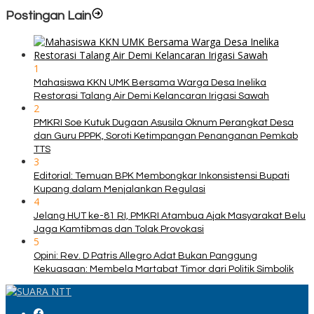
Postingan Lain
1
Mahasiswa KKN UMK Bersama Warga Desa Inelika
Restorasi Talang Air Demi Kelancaran Irigasi Sawah
2
PMKRI Soe Kutuk Dugaan Asusila Oknum Perangkat Desa
dan Guru PPPK, Soroti Ketimpangan Penanganan Pemkab
TTS
3
Editorial: Temuan BPK Membongkar Inkonsistensi Bupati
Kupang dalam Menjalankan Regulasi
4
Jelang HUT ke-81 RI, PMKRI Atambua Ajak Masyarakat Belu
Jaga Kamtibmas dan Tolak Provokasi
5
Opini: Rev. D Patris Allegro Adat Bukan Panggung
Kekuasaan: Membela Martabat Timor dari Politik Simbolik