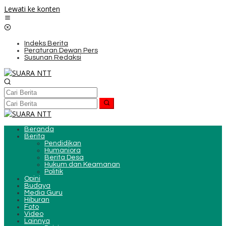
Lewati ke konten
Indeks Berita
Peraturan Dewan Pers
Susunan Redaksi
Beranda
Berita
Pendidikan
Humaniora
Berita Desa
Hukum dan Keamanan
Politik
Opini
Budaya
Media Guru
Hiburan
Foto
Video
Lainnya