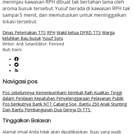
meninjau kawasan RPH dibuat tak bertahan lama oleh
aroma busuk tersebut. Yusuf berada di kawasan RPH tak
sampai 5 menit, dan memutuskan untuk meninggalkan
lokasi tersebut.
Dinas Peternakan TTS
RPH
Wakil ketua DPRD TTS
Warga
keluhkan Bau busuk
Yusuf Soru
Writer: Ardi Selan
Editor: Pemred
Ikuti Kami
Navigasi pos
Pos sebelumnya
Kemenkumham Kembali Raih Kualitas Tinggi
dalam Penilaian Kepatuhan Penyelenggaraan Pelayanan Publik
Pos berikutnya
Bank NTT Cabang Soe, Bantu 250 Anak Stunting
Dan Bantu Pembangunan Dua Gereja Di TTS
Tinggalkan Balasan
Alamat email Anda tidak akan dipublikasikan.
Ruas yang wajib