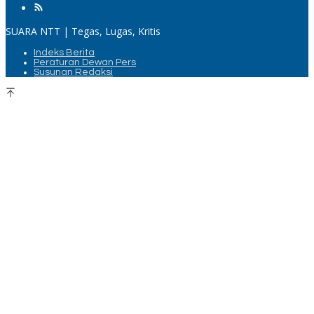
SUARA NTT | Tegas, Lugas, Kritis
Indeks Berita
Peraturan Dewan Pers
Susunan Redaksi