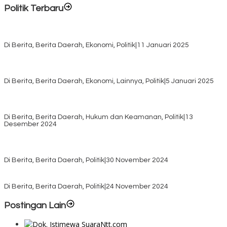
Politik Terbaru
Rayakan HUT ke-52, DPD Provinsi NTT Gelar Sejumlah Kegiatan.
Di Berita, Berita Daerah, Ekonomi, Politik
|
11 Januari 2025
Awali Tahun dengan Kasih, 500 Lansia di TTS Terima Bantuan
Sembako dari Yayasan YNS
Di Berita, Berita Daerah, Ekonomi, Lainnya, Politik
|
5 Januari 2025
Pilkada TTS, Babinsa Koramil 1621-05/Panite Pastikan Keamanan
Distribusi Logistik di Kecamatan Kuanfatu
Di Berita, Berita Daerah, Hukum dan Keamanan, Politik
|
13
Desember 2024
Pasca Quick Count Pilkada TTS, Daniel Oematan Akui Kekalahan
dan Apresiasi Kemenangan Paket Bumy
Di Berita, Berita Daerah, Politik
|
30 November 2024
KPU TTS Mulai Distribusi Logistik Pilkada ke 12 Kecamatan Terjauh
Di Berita, Berita Daerah, Politik
|
24 November 2024
Postingan Lain