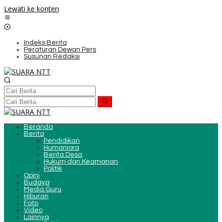
Lewati ke konten
Indeks Berita
Peraturan Dewan Pers
Susunan Redaksi
Beranda
Berita
Pendidikan
Humaniora
Berita Desa
Hukum dan Keamanan
Politik
Opini
Budaya
Media Guru
Hiburan
Foto
Video
Lainnya