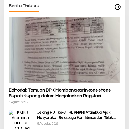
Berita Terbaru
Editorial: Temuan BPK Membongkar Inkonsistensi
Bupati Kupang dalam Menjalankan Regulasi
5 Agustus 2026
Jelang HUT ke-81 RI, PMKRI Atambua Ajak
Masyarakat Belu Jaga Kamtibmas dan Tolak
Provokasi
5 Agustus 2026