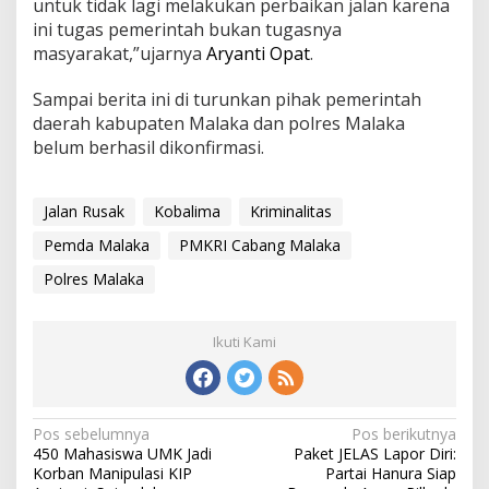
untuk tidak lagi melakukan perbaikan jalan karena
ini tugas pemerintah bukan tugasnya
masyarakat,”ujarnya
Aryanti Opat
.
Sampai berita ini di turunkan pihak pemerintah
daerah kabupaten Malaka dan polres Malaka
belum berhasil dikonfirmasi.
Jalan Rusak
Kobalima
Kriminalitas
Pemda Malaka
PMKRI Cabang Malaka
Polres Malaka
Ikuti Kami
Pos sebelumnya
Pos berikutnya
N
450 Mahasiswa UMK Jadi
Paket JELAS Lapor Diri:
a
Korban Manipulasi KIP
Partai Hanura Siap
v