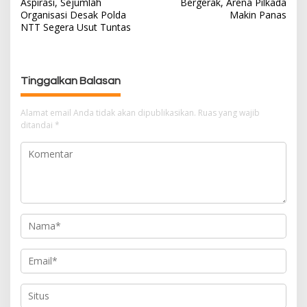
Aspirasi, Sejumlah
Bergerak, Arena Pilkada
i
Organisasi Desak Polda
Makin Panas
g
NTT Segera Usut Tuntas
a
s
i
Tinggalkan Balasan
p
o
Alamat email Anda tidak akan dipublikasikan.
Ruas yang wajib
s
ditandai
*