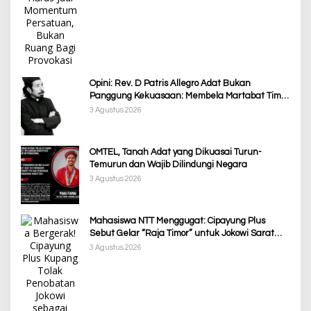
Opini: Rev. D Patris Allegro Adat Bukan
Panggung Kekuasaan: Membela Martabat Timor
dari Politik Simbolik
3 Agustus 2026
OMTEL, Tanah Adat yang Dikuasai Turun-
Temurun dan Wajib Dilindungi Negara
3 Agustus 2026
Mahasiswa NTT Menggugat: Cipayung Plus
Sebut Gelar “Raja Timor” untuk Jokowi Sarat
Kepentingan Politik
3 Agustus 2026