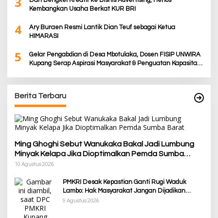
3
Dari Bengkel Kreatif ke Bisnis Advertising, Henos
Kembangkan Usaha Berkat KUR BRI
4
Ary Buraen Resmi Lantik Dian Teuf sebagai Ketua
HIMARASI
5
Gelar Pengabdian di Desa Mbotulaka, Dosen FISIP UNWIRA
Kupang Serap Aspirasi Masyarakat & Penguatan Kapasitas
Karang Taruna
Berita Terbaru
Ming Ghoghi Sebut Wanukaka Bakal Jadi Lumbung
Minyak Kelapa Jika Dioptimalkan Pemda Sumba
Barat
10 Agustus 2026
PMKRI Desak Kepastian Ganti Rugi Waduk
Lambo: Hak Masyarakat Jangan Dijadikan
Korban Pembangunan PSN
9 Agustus 2026