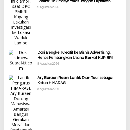
Lambo: Hak Masyarakat Jangan Dijadikan
Korban Pembangunan PSN
9 Agustus 2026
Dari Bengkel Kreatif ke Bisnis Advertising,
Henos Kembangkan Usaha Berkat KUR BRI
8 Agustus 2026
Ary Buraen Resmi Lantik Dian Teuf sebagai
Ketua HIMARASI
8 Agustus 2026