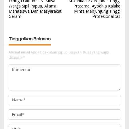
Diduga Oknum TNI Siksa
Kukuhkan 27 Pejabat Tinggi
a
Warga Sipil Papua, Aliansi
Pratama, Ayodhia Kalake
v
Mahasiswa Dan Masyarakat
Minta Menjunjung Tinggi
i
Geram
Profesionalitas
g
a
s
Tinggalkan Balasan
i
p
Alamat email Anda tidak akan dipublikasikan.
Ruas yang wajib
o
ditandai
*
s