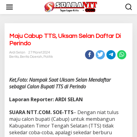
L
e
w
a
t
i
k
Maju Cabup TTS, Uksam Selan Daftar Di
e
Perindo
k
o
Ardi Selan
27 Maret 2024
n
Berita
,
Berita Daerah
,
Politik
t
e
n
Ket,Foto: Nampak Saat Uksam Selan Mendaftar
sebagai Calon Bupati TTS di Perindo
Laporan Reporter: ARDI SELAN
SUARA NTT.COM. SOE-TTS
– Dengan niat tulus
maju calon bupati (Cabup) untuk membangun
Kabupaten Timor Tengah Selatan (TTS) tidak
sekedar coba-coba, apalagi sekedar berburu