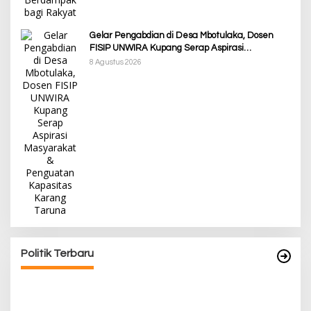
Gelar Pengabdian di Desa Mbotulaka, Dosen
FISIP UNWIRA Kupang Serap Aspirasi
Masyarakat & Penguatan Kapasitas Karang
8 Agustus 2026
Taruna
Awali Tahun dengan Kasih, 500 Lansia di TTS
Terima Bantuan Sembako dari Yayasan YNS
Di Berita, Berita Daerah, Ekonomi, Lainnya, Politik
|
5 Januari 2025
Politik Terbaru