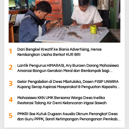
1
Dari Bengkel Kreatif ke Bisnis Advertising, Henos
Kembangkan Usaha Berkat KUR BRI
2
Lantik Pengurus HIMARASI, Ary Buraen Dorong Mahasiswa
Amarasi Bangun Gerakan Moral dan Berdampak bagi
Rakyat
3
Gelar Pengabdian di Desa Mbotulaka, Dosen FISIP UNWIRA
Kupang Serap Aspirasi Masyarakat & Penguatan Kapasitas
Karang Taruna
4
Mahasiswa KKN UMK Bersama Warga Desa Inelika
Restorasi Talang Air Demi Kelancaran Irigasi Sawah
5
PMKRI Soe Kutuk Dugaan Asusila Oknum Perangkat Desa
dan Guru PPPK, Soroti Ketimpangan Penanganan Pemkab
TTS