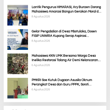
Lantik Pengurus HIMARASI, Ary Buraen Dorong
Mahasiswa Amarasi Bangun Gerakan Moral dan
Berdampak bagi Rakyat
8 Agustus 2026
Gelar Pengabdian di Desa Mbotulaka, Dosen
FISIP UNWIRA Kupang Serap Aspirasi
Masyarakat & Penguatan Kapasitas Karang
8 Agustus 2026
Taruna
Mahasiswa KKN UMK Bersama Warga Desa
Inelika Restorasi Talang Air Demi Kelancaran
Irigasi Sawah
6 Agustus 2026
PMKRI Soe Kutuk Dugaan Asusila Oknum
Perangkat Desa dan Guru PPPK, Soroti
Ketimpangan Penanganan Pemkab TTS
6 Agustus 2026