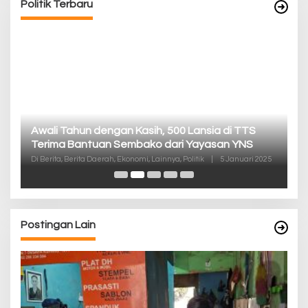
Politik Terbaru
P
Awali Tahun dengan Kasih, 500 Lansia di TTS
Pa
Terima Bantuan Sembako dari Yayasan YNS
K
Di
Di Berita, Berita Daerah, Ekonomi, Lainnya, Politik
|
5 Januari 2025
De
Postingan Lain