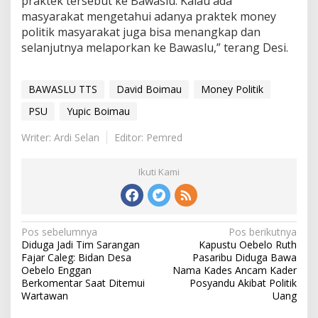
praktek tersebut ke Bawaslu. Kalau ada
masyarakat mengetahui adanya praktek money
politik masyarakat juga bisa menangkap dan
selanjutnya melaporkan ke Bawaslu,” terang Desi.
BAWASLU TTS
David Boimau
Money Politik
PSU
Yupic Boimau
Writer: Ardi Selan
Editor: Pemred
Ikuti Kami
Pos sebelumnya
Pos berikutnya
N
Diduga Jadi Tim Sarangan
Kapustu Oebelo Ruth
a
Fajar Caleg: Bidan Desa
Pasaribu Diduga Bawa
v
Oebelo Enggan
Nama Kades Ancam Kader
i
Berkomentar Saat Ditemui
Posyandu Akibat Politik
g
Wartawan
Uang
a