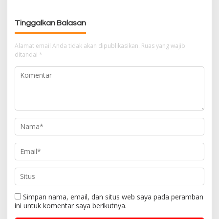
s
i
Tinggalkan Balasan
p
o
Alamat email Anda tidak akan dipublikasikan.
Ruas yang wajib
s
ditandai
*
Simpan nama, email, dan situs web saya pada peramban
ini untuk komentar saya berikutnya.