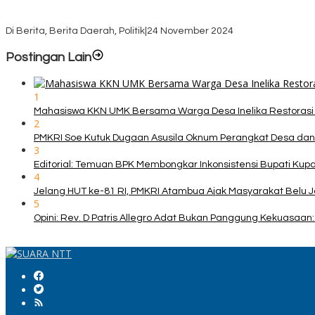
KPU TTS Mulai Distribusi Logistik Pilkada ke 12 Kecamatan Terjauh
Di Berita, Berita Daerah, Politik
|
24 November 2024
Postingan Lain
1
Mahasiswa KKN UMK Bersama Warga Desa Inelika Restorasi T
2
PMKRI Soe Kutuk Dugaan Asusila Oknum Perangkat Desa dan
3
Editorial: Temuan BPK Membongkar Inkonsistensi Bupati Ku
4
Jelang HUT ke-81 RI, PMKRI Atambua Ajak Masyarakat Belu 
5
Opini: Rev. D Patris Allegro Adat Bukan Panggung Kekuasaan: 