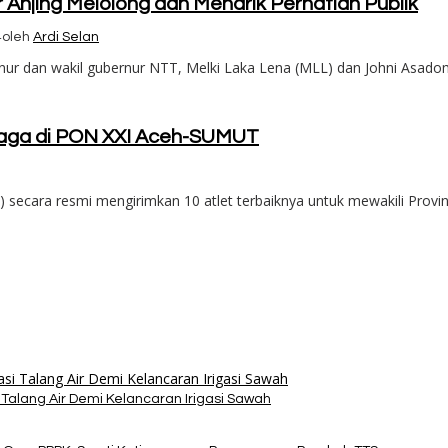
 Anjing Melolong dan Menarik Perhatian Publik
4
oleh
Ardi Selan
r dan wakil gubernur NTT, Melki Laka Lena (MLL) dan Johni Asadom
rlaga di PON XXI Aceh-SUMUT
ecara resmi mengirimkan 10 atlet terbaiknya untuk mewakili Provi
alang Air Demi Kelancaran Irigasi Sawah