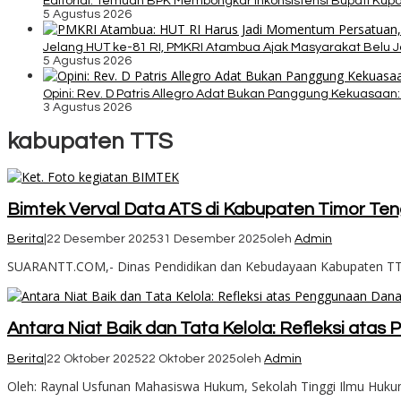
Editorial: Temuan BPK Membongkar Inkonsistensi Bupati Ku
5 Agustus 2026
Jelang HUT ke-81 RI, PMKRI Atambua Ajak Masyarakat Belu 
5 Agustus 2026
Opini: Rev. D Patris Allegro Adat Bukan Panggung Kekuasaan: 
3 Agustus 2026
kabupaten TTS
Bimtek Verval Data ATS di Kabupaten Timor Teng
Berita
|
22 Desember 2025
31 Desember 2025
oleh
Admin
SUARANTT.COM,- Dinas Pendidikan dan Kebudayaan Kabupaten TTS 
Antara Niat Baik dan Tata Kelola: Refleksi ata
Berita
|
22 Oktober 2025
22 Oktober 2025
oleh
Admin
Oleh: Raynal Usfunan Mahasiswa Hukum, Sekolah Tinggi Ilmu Huk