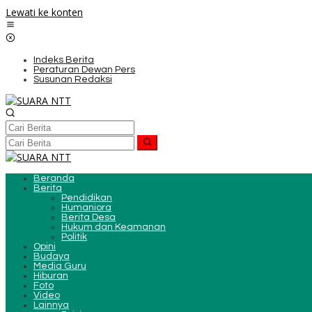
Lewati ke konten
Indeks Berita
Peraturan Dewan Pers
Susunan Redaksi
Beranda
Berita
Pendidikan
Humaniora
Berita Desa
Hukum dan Keamanan
Politik
Opini
Budaya
Media Guru
Hiburan
Foto
Video
Lainnya