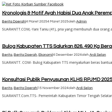
Kronologis & Motif Ayah Habisi Dua Anak Perem
Berita Daerah
|
4 Maret 2025
4 Maret 2025
oleh
Admin
SUARANTT.COM,-Yani Taniu (41), pria yang membunuh dua orang a
Bulog Kabupaten TTS Salurkan 826. 490 Kg Ber
Berita
,
Berita Daerah
,
Ekonomi
|
4 Desember 2024
oleh
Ardi Selan
SUARANTT. COM- Bulog Kabupaten TTS menyalurkan beras bantuan 
Konsultasi Publik Penyusunan KLHS RPJMD 202
Berita
,
Berita Daerah
|
15 November 2024
oleh
Ardi Selan
SUARANTT.Com.TTS- Pemerintah Kabupaten Timor Tengah Selatan (T