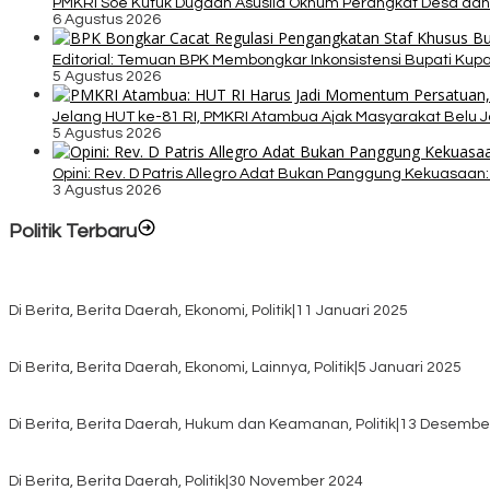
PMKRI Soe Kutuk Dugaan Asusila Oknum Perangkat Desa dan
6 Agustus 2026
Editorial: Temuan BPK Membongkar Inkonsistensi Bupati Ku
5 Agustus 2026
Jelang HUT ke-81 RI, PMKRI Atambua Ajak Masyarakat Belu 
5 Agustus 2026
Opini: Rev. D Patris Allegro Adat Bukan Panggung Kekuasaan: 
3 Agustus 2026
Politik Terbaru
Rayakan HUT ke-52, DPD Provinsi NTT Gelar Sejumlah Kegiatan.
Di Berita, Berita Daerah, Ekonomi, Politik
|
11 Januari 2025
Awali Tahun dengan Kasih, 500 Lansia di TTS Terima Bantuan Sem
Di Berita, Berita Daerah, Ekonomi, Lainnya, Politik
|
5 Januari 2025
Pilkada TTS, Babinsa Koramil 1621-05/Panite Pastikan Keamanan Di
Di Berita, Berita Daerah, Hukum dan Keamanan, Politik
|
13 Desembe
Pasca Quick Count Pilkada TTS, Daniel Oematan Akui Kekalahan 
Di Berita, Berita Daerah, Politik
|
30 November 2024