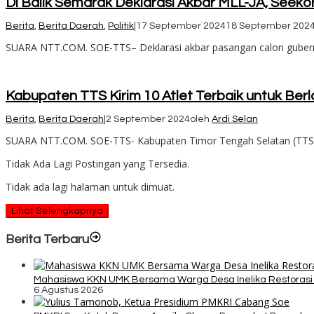
Di Balik Semarak Deklarasi Akbar MLL-JA, Seekor
Berita
,
Berita Daerah
,
Politik
|
17 September 2024
18 September 202
SUARA NTT.COM. SOE-TTS– Deklarasi akbar pasangan calon gubernu
Kabupaten TTS Kirim 10 Atlet Terbaik untuk Be
Berita
,
Berita Daerah
|
2 September 2024
oleh
Ardi Selan
SUARA NTT.COM. SOE-TTS- Kabupaten Timor Tengah Selatan (TTS) s
Tidak Ada Lagi Postingan yang Tersedia.
Tidak ada lagi halaman untuk dimuat.
Lihat Selengkapnya
Berita Terbaru
Mahasiswa KKN UMK Bersama Warga Desa Inelika Restorasi T
6 Agustus 2026