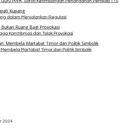
 Guru PPPK, Soroti Ketimpangan Penanganan Pemkab TTS
pang dalam Menjalankan Regulasi
Jaga Kamtibmas dan Tolak Provokasi
Membela Martabat Timor dari Politik Simbolik
bako dari Yayasan YNS
stribusi Logistik di Kecamatan Kuanfatu
r 2024
dan Apresiasi Kemenangan Paket Bumy