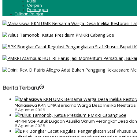
Puisi
Cerpen
Renungan
Tulisan Pelajar
Mahasiswa KKN UMK Bersama Warga Desa Inelika Restorasi Talang 
PMKRI Soe Kutuk Dugaan Asusila Oknum Perangkat Desa dan Guru
Editorial: Temuan BPK Membongkar Inkonsistensi Bupati Kupang d
Jelang HUT ke-81 RI, PMKRI Atambua Ajak Masyarakat Belu Jaga K
Opini: Rev. D Patris Allegro Adat Bukan Panggung Kekuasaan: Membel
Berita Terbaru
Mahasiswa KKN UMK Bersama Warga Desa Inelika Restorasi T
6 Agustus 2026
PMKRI Soe Kutuk Dugaan Asusila Oknum Perangkat Desa dan
6 Agustus 2026