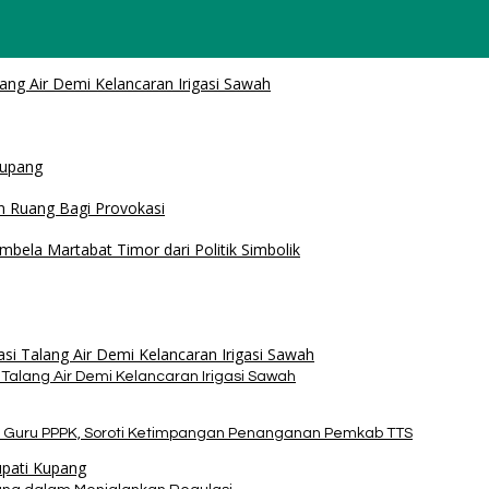
Air Demi Kelancaran Irigasi Sawah
 PPPK, Soroti Ketimpangan Penanganan Pemkab TTS
alam Menjalankan Regulasi
amtibmas dan Tolak Provokasi
a Martabat Timor dari Politik Simbolik
alang Air Demi Kelancaran Irigasi Sawah
 Guru PPPK, Soroti Ketimpangan Penanganan Pemkab TTS