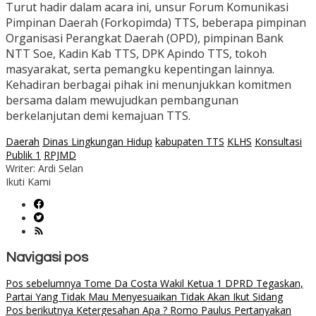
Turut hadir dalam acara ini, unsur Forum Komunikasi
Pimpinan Daerah (Forkopimda) TTS, beberapa pimpinan
Organisasi Perangkat Daerah (OPD), pimpinan Bank
NTT Soe, Kadin Kab TTS, DPK Apindo TTS, tokoh
masyarakat, serta pemangku kepentingan lainnya.
Kehadiran berbagai pihak ini menunjukkan komitmen
bersama dalam mewujudkan pembangunan
berkelanjutan demi kemajuan TTS.
Daerah
Dinas Lingkungan Hidup
kabupaten TTS
KLHS
Konsultasi
Publik 1
RPJMD
Writer: Ardi Selan
Ikuti Kami
Navigasi pos
Pos sebelumnya
Tome Da Costa Wakil Ketua 1 DPRD Tegaskan,
Partai Yang Tidak Mau Menyesuaikan Tidak Akan Ikut Sidang
Pos berikutnya
Ketergesahan Apa ? Romo Paulus Pertanyakan