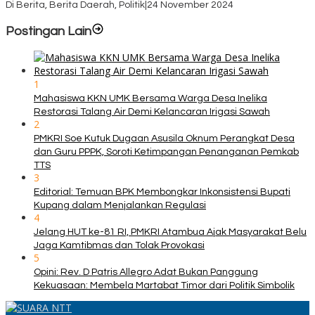
Di Berita, Berita Daerah, Politik
|
24 November 2024
Postingan Lain
1
Mahasiswa KKN UMK Bersama Warga Desa Inelika
Restorasi Talang Air Demi Kelancaran Irigasi Sawah
2
PMKRI Soe Kutuk Dugaan Asusila Oknum Perangkat Desa
dan Guru PPPK, Soroti Ketimpangan Penanganan Pemkab
TTS
3
Editorial: Temuan BPK Membongkar Inkonsistensi Bupati
Kupang dalam Menjalankan Regulasi
4
Jelang HUT ke-81 RI, PMKRI Atambua Ajak Masyarakat Belu
Jaga Kamtibmas dan Tolak Provokasi
5
Opini: Rev. D Patris Allegro Adat Bukan Panggung
Kekuasaan: Membela Martabat Timor dari Politik Simbolik