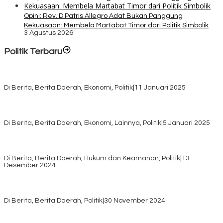
Opini: Rev. D Patris Allegro Adat Bukan Panggung
Kekuasaan: Membela Martabat Timor dari Politik Simbolik
3 Agustus 2026
Politik Terbaru
Rayakan HUT ke-52, DPD Provinsi NTT Gelar Sejumlah Kegiatan.
Di Berita, Berita Daerah, Ekonomi, Politik
|
11 Januari 2025
Awali Tahun dengan Kasih, 500 Lansia di TTS Terima Bantuan
Sembako dari Yayasan YNS
Di Berita, Berita Daerah, Ekonomi, Lainnya, Politik
|
5 Januari 2025
Pilkada TTS, Babinsa Koramil 1621-05/Panite Pastikan Keamanan
Distribusi Logistik di Kecamatan Kuanfatu
Di Berita, Berita Daerah, Hukum dan Keamanan, Politik
|
13
Desember 2024
Pasca Quick Count Pilkada TTS, Daniel Oematan Akui Kekalahan
dan Apresiasi Kemenangan Paket Bumy
Di Berita, Berita Daerah, Politik
|
30 November 2024
KPU TTS Mulai Distribusi Logistik Pilkada ke 12 Kecamatan Terjauh