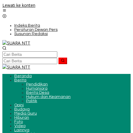
Lewati ke konten
Indeks Berita
Peraturan Dewan Pers
Susunan Redaksi
Beranda
Berita
Pendidikan
Humaniora
Berita Desa
Hukum dan Keamanan
Politik
Opini
Budaya
Media Guru
Hiburan
Foto
Video
Lainnya