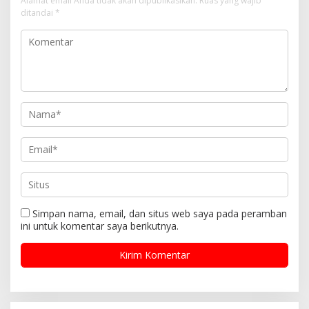
Alamat email Anda tidak akan dipublikasikan.
Ruas yang wajib
o
ditandai
*
s
Simpan nama, email, dan situs web saya pada peramban
ini untuk komentar saya berikutnya.