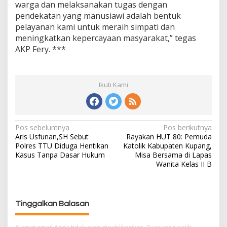
warga dan melaksanakan tugas dengan
pendekatan yang manusiawi adalah bentuk
pelayanan kami untuk meraih simpati dan
meningkatkan kepercayaan masyarakat,” tegas
AKP Fery. ***
Ikuti Kami
Pos sebelumnya
Pos berikutnya
N
Aris Usfunan,SH Sebut
Rayakan HUT 80: Pemuda
a
Polres TTU Diduga Hentikan
Katolik Kabupaten Kupang,
v
Kasus Tanpa Dasar Hukum
Misa Bersama di Lapas
i
Wanita Kelas II B
g
a
s
Tinggalkan Balasan
i
p