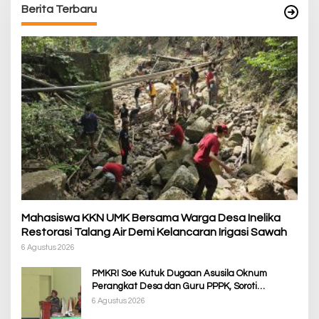
Berita Terbaru
Mahasiswa KKN UMK Bersama Warga Desa Inelika
Restorasi Talang Air Demi Kelancaran Irigasi Sawah
6 Agustus 2026
PMKRI Soe Kutuk Dugaan Asusila Oknum
Perangkat Desa dan Guru PPPK, Soroti
Ketimpangan Penanganan Pemkab TTS
6 Agustus 2026