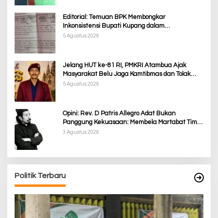
Editorial: Temuan BPK Membongkar
Inkonsistensi Bupati Kupang dalam
Menjalankan Regulasi
5 Agustus 2026
Jelang HUT ke-81 RI, PMKRI Atambua Ajak
Masyarakat Belu Jaga Kamtibmas dan Tolak
Provokasi
5 Agustus 2026
Opini: Rev. D Patris Allegro Adat Bukan
Panggung Kekuasaan: Membela Martabat Timor
dari Politik Simbolik
3 Agustus 2026
Politik Terbaru