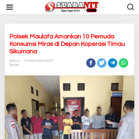
L
e
w
a
t
i
k
Polsek Maulafa Amankan 10 Pemuda
e
Konsumsi Miras di Depan Koperasi Timau
k
Sikumana
o
n
Admin
15 November 2025
t
Berita
e
n