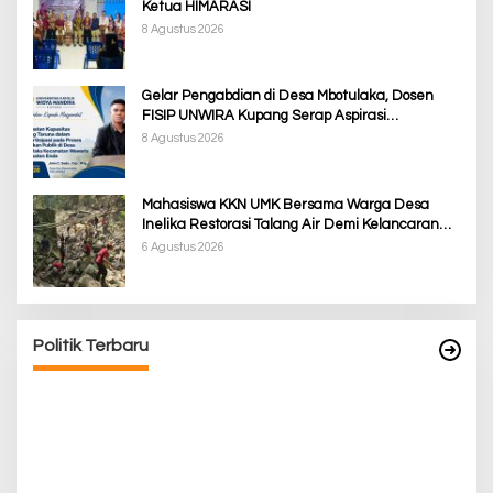
Ketua HIMARASI
8 Agustus 2026
Gelar Pengabdian di Desa Mbotulaka, Dosen
FISIP UNWIRA Kupang Serap Aspirasi
Masyarakat & Penguatan Kapasitas Karang
8 Agustus 2026
Taruna
Mahasiswa KKN UMK Bersama Warga Desa
Inelika Restorasi Talang Air Demi Kelancaran
Irigasi Sawah
6 Agustus 2026
Politik Terbaru