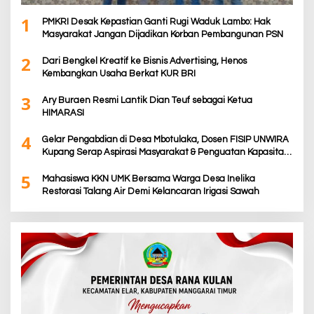
1
PMKRI Desak Kepastian Ganti Rugi Waduk Lambo: Hak
Masyarakat Jangan Dijadikan Korban Pembangunan PSN
2
Dari Bengkel Kreatif ke Bisnis Advertising, Henos
Kembangkan Usaha Berkat KUR BRI
3
Ary Buraen Resmi Lantik Dian Teuf sebagai Ketua
HIMARASI
4
Gelar Pengabdian di Desa Mbotulaka, Dosen FISIP UNWIRA
Kupang Serap Aspirasi Masyarakat & Penguatan Kapasitas
Karang Taruna
5
Mahasiswa KKN UMK Bersama Warga Desa Inelika
Restorasi Talang Air Demi Kelancaran Irigasi Sawah