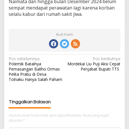
Naimata dan hingga bulan Desember 2024 belum
sempat mendapat perawatan lagi karena korban
selalu kabur dari rumah sakit jiwa.
Ikuti Kami
Pos sebelumnya
Pos berikutnya
N
Polemik Batalnya
Mordekai Liu Puji Aksi Cepat
a
Pemasangan Baliho Ormas
Penjabat Bupati TTS
v
Pelita Prabu di Desa
i
Tolnaku Hanya Salah Paham
g
a
s
Tinggalkan Balasan
i
p
Alamat email Anda tidak akan dipublikasikan.
Ruas yang wajib
o
ditandai
*
s