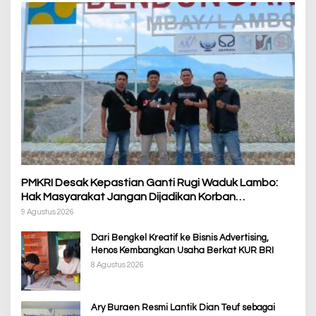
PMKRI Desak Kepastian Ganti Rugi Waduk Lambo:
Hak Masyarakat Jangan Dijadikan Korban
Pembangunan PSN
9 Agustus 2026
Dari Bengkel Kreatif ke Bisnis Advertising,
Henos Kembangkan Usaha Berkat KUR BRI
8 Agustus 2026
Ary Buraen Resmi Lantik Dian Teuf sebagai