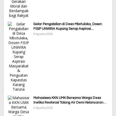
Gelar Pengabdian di Desa Mbotulaka, Dosen
FISIP UNWIRA Kupang Serap Aspirasi
Masyarakat & Penguatan Kapasitas Karang
8 Agustus 2026
Taruna
Mahasiswa KKN UMK Bersama Warga Desa
Inelika Restorasi Talang Air Demi Kelancaran
Irigasi Sawah
6 Agustus 2026