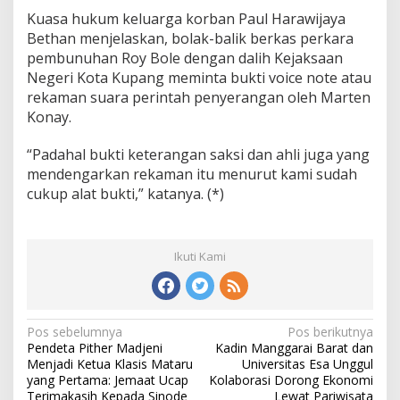
Kuasa hukum keluarga korban Paul Harawijaya
Bethan menjelaskan, bolak-balik berkas perkara
pembunuhan Roy Bole dengan dalih Kejaksaan
Negeri Kota Kupang meminta bukti voice note atau
rekaman suara perintah penyerangan oleh Marten
Konay.
“Padahal bukti keterangan saksi dan ahli juga yang
mendengarkan rekaman itu menurut kami sudah
cukup alat bukti,” katanya. (*)
Ikuti Kami
Pos sebelumnya
Pos berikutnya
N
Pendeta Pither Madjeni
Kadin Manggarai Barat dan
a
Menjadi Ketua Klasis Mataru
Universitas Esa Unggul
v
yang Pertama: Jemaat Ucap
Kolaborasi Dorong Ekonomi
i
Terimakasih Kepada Sinode
Lewat Pariwisata