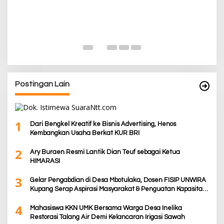
P
Pa
K
Di
De
Postingan Lain
1
Dari Bengkel Kreatif ke Bisnis Advertising, Henos
Kembangkan Usaha Berkat KUR BRI
2
Ary Buraen Resmi Lantik Dian Teuf sebagai Ketua
HIMARASI
3
Gelar Pengabdian di Desa Mbotulaka, Dosen FISIP UNWIRA
Kupang Serap Aspirasi Masyarakat & Penguatan Kapasitas
Karang Taruna
4
Mahasiswa KKN UMK Bersama Warga Desa Inelika
Restorasi Talang Air Demi Kelancaran Irigasi Sawah