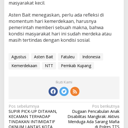
masyarakat kecil.
Asten Bait menegaskan, perlu ada refleksi di
momentum hari kemerdekaan, harusnya
pemerintah memberi sebuah makna, bahwa
kondisi masyarakat hari ini sudah merdeka atau
masih tertindas dengan kondisi sosial.
Agustus
Asten Bait
Fatuleu
Indonesia
Kemerdekaan
NTT
Pemkab Kupang
Ikuti Kami
Pos sebelumnya
Pos berikutnya
N
SUPIR PICK-UP DITAHAN,
Dugaan Pencabulan Anak
a
KECAMAN TERHADAP
Disabilitas Mangkrak: Aktivis
v
TINDAKAN INTIMIDATIF
Menduga Ada Sarang Mafia
i
OKNUM LANTAS KOTA
di Polres TTS