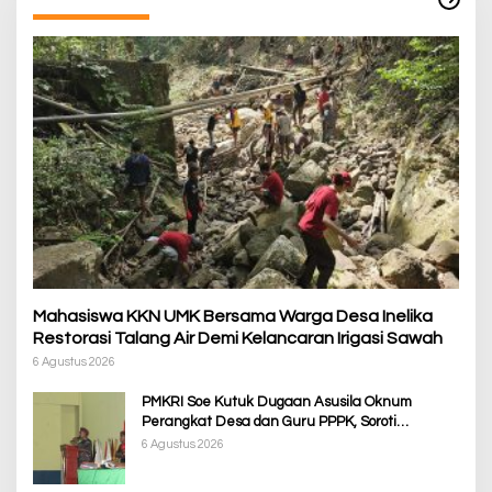
Mahasiswa KKN UMK Bersama Warga Desa Inelika
Restorasi Talang Air Demi Kelancaran Irigasi Sawah
6 Agustus 2026
PMKRI Soe Kutuk Dugaan Asusila Oknum
Perangkat Desa dan Guru PPPK, Soroti
Ketimpangan Penanganan Pemkab TTS
6 Agustus 2026