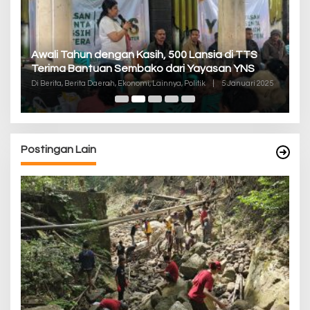
P
Awali Tahun dengan Kasih, 500 Lansia di TTS
Pa
Terima Bantuan Sembako dari Yayasan YNS
K
Di
Di Berita, Berita Daerah, Ekonomi, Lainnya, Politik
|
5 Januari 2025
De
Postingan Lain