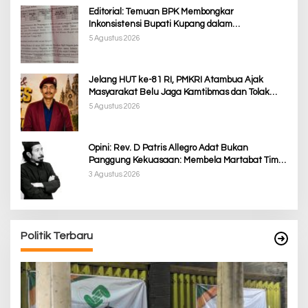
Editorial: Temuan BPK Membongkar
Inkonsistensi Bupati Kupang dalam
Menjalankan Regulasi
5 Agustus 2026
Jelang HUT ke-81 RI, PMKRI Atambua Ajak
Masyarakat Belu Jaga Kamtibmas dan Tolak
Provokasi
5 Agustus 2026
Opini: Rev. D Patris Allegro Adat Bukan
Panggung Kekuasaan: Membela Martabat Timor
dari Politik Simbolik
3 Agustus 2026
Politik Terbaru