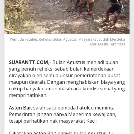
Pemuda Fatuleu, Refleksi Bulan Agustus: Masyarakat Sudah Merdeka
Atau Masih Tertindas
SUARANTT.COM
,- Bulan Agustus menjadi bulan
yang penuh refleksi sebab bulan kemerdekaan
dirayakan oleh semua unsur pemerintahan pusat
maupun daerah. Dengan menghabiskan biaya yang
cukup banyak namun masih ada kondisi sosial yang
memprihatinkan.
Asten Bait
salah satu pemuda Fatuleu meminta
Pemerintah jangan hanya Menerima kewajiban,
tetapi perhatikan hak masyarakat Kecil.
Dikatakan
Asten Bait
bahwa bulan Agustus itu