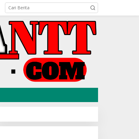
ini: Rev. D Patris Allegro
Mahasiswa KKN UMK