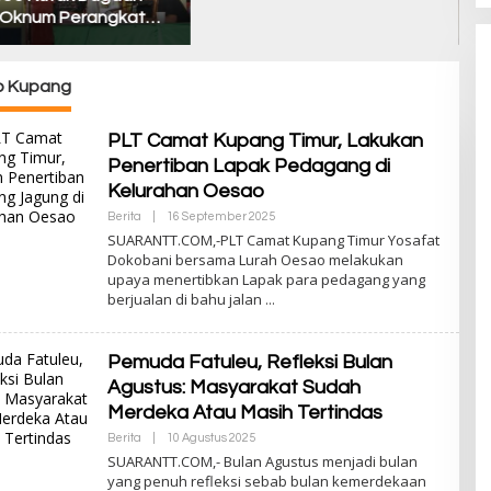
Atambua Ajak Masyarakat
A
Belu Jaga Kamtibmas dan
K
Tolak Provokasi
Ma
S
 Kupang
PLT Camat Kupang Timur, Lakukan
Penertiban Lapak Pedagang di
Kelurahan Oesao
Berita
|
16 September 2025
O
L
SUARANTT.COM,-PLT Camat Kupang Timur Yosafat
E
Dokobani bersama Lurah Oesao melakukan
H
upaya menertibkan Lapak para pedagang yang
A
D
berjualan di bahu jalan
M
I
N
Pemuda Fatuleu, Refleksi Bulan
Agustus: Masyarakat Sudah
Merdeka Atau Masih Tertindas
Berita
|
10 Agustus 2025
O
L
SUARANTT.COM,- Bulan Agustus menjadi bulan
E
yang penuh refleksi sebab bulan kemerdekaan
H