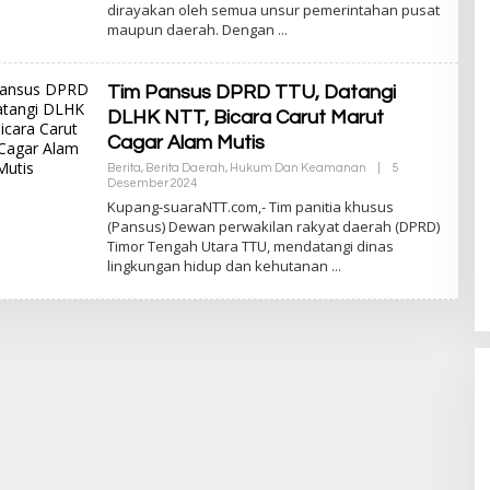
dirayakan oleh semua unsur pemerintahan pusat
A
D
maupun daerah. Dengan
M
I
N
Tim Pansus DPRD TTU, Datangi
DLHK NTT, Bicara Carut Marut
Cagar Alam Mutis
Berita
,
Berita Daerah
,
Hukum Dan Keamanan
|
5
Desember 2024
O
L
Kupang-suaraNTT.com,- Tim panitia khusus
E
(Pansus) Dewan perwakilan rakyat daerah (DPRD)
H
Timor Tengah Utara TTU, mendatangi dinas
A
D
lingkungan hidup dan kehutanan
M
I
Rayakan HUT ke-52, DPD Provinsi
N
NTT Gelar Sejumlah Kegiatan.
Di Berita, Berita Daerah, Ekonomi, Politik
|
11
Januari 2025