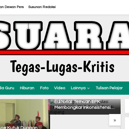
ran Dewan Pers
Susunan Redaksi
ia Guru
Hiburan
Foto
Video
Lainnya
Tulisan Pelajar
al: Temuan BPK
gkar Inkonsistensi
 Kupang dalam
»
nkan Regulasi
Jelang HUT ke-81 RI, PMKRI
Op