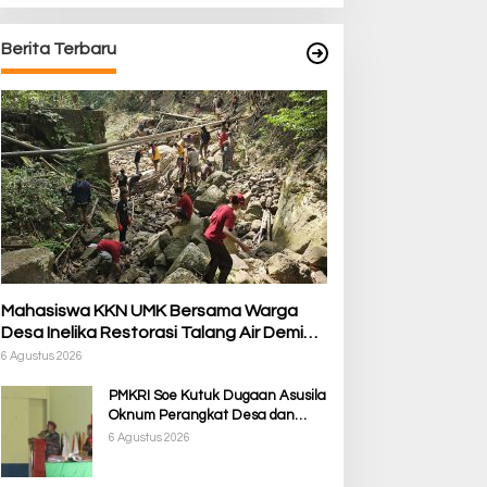
dat Bukan Panggung
Bersama Warga Desa Inelika
ekuasaan: Membela
Restorasi Talang Air Demi
Berita Terbaru
rtabat Timor dari Politik
Kelancaran Irigasi Sawah
imbolik
Mahasiswa KKN UMK Bersama Warga
Desa Inelika Restorasi Talang Air Demi
Kelancaran Irigasi Sawah
6 Agustus 2026
PMKRI Soe Kutuk Dugaan Asusila
Oknum Perangkat Desa dan
Guru PPPK, Soroti Ketimpangan
6 Agustus 2026
Penanganan Pemkab TTS