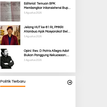
Editorial: Temuan BPK
Membongkar Inkonsistensi Bupati
Kupang dalam Menjalankan
5 Agustus 2026
Regulasi
Jelang HUT ke-81 RI, PMKRI
Atambua Ajak Masyarakat Belu
Jaga Kamtibmas dan Tolak
5 Agustus 2026
Provokasi
Opini: Rev. D Patris Allegro Adat
Bukan Panggung Kekuasaan:
Membela Martabat Timor dari
3 Agustus 2026
Politik Simbolik
Politik Terbaru