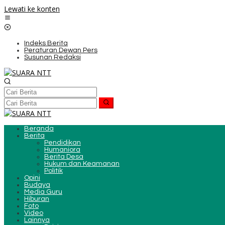
Lewati ke konten
Indeks Berita
Peraturan Dewan Pers
Susunan Redaksi
Beranda
Berita
Pendidikan
Humaniora
Berita Desa
Hukum dan Keamanan
Politik
Opini
Budaya
Media Guru
Hiburan
Foto
Video
Lainnya