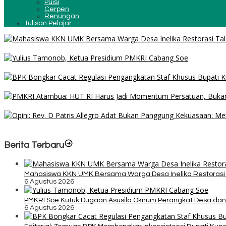
Puisi
Cerpen
Renungan
Tulisan Pelajar
Mahasiswa KKN UMK Bersama Warga Desa Inelika Restorasi Talang 
PMKRI Soe Kutuk Dugaan Asusila Oknum Perangkat Desa dan Guru
Editorial: Temuan BPK Membongkar Inkonsistensi Bupati Kupang d
Jelang HUT ke-81 RI, PMKRI Atambua Ajak Masyarakat Belu Jaga K
Opini: Rev. D Patris Allegro Adat Bukan Panggung Kekuasaan: Membel
Berita Terbaru
Mahasiswa KKN UMK Bersama Warga Desa Inelika Restorasi T
6 Agustus 2026
PMKRI Soe Kutuk Dugaan Asusila Oknum Perangkat Desa dan
6 Agustus 2026