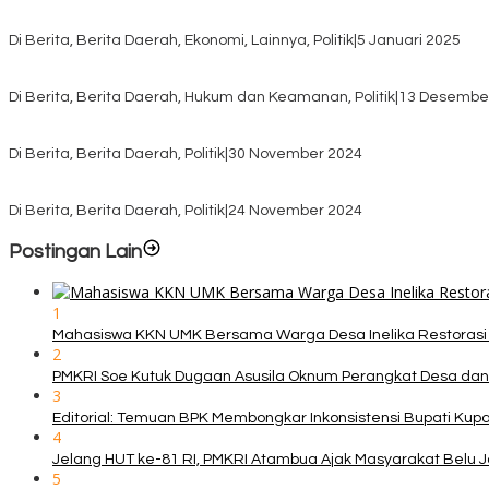
Awali Tahun dengan Kasih, 500 Lansia di TTS Terima Bantuan Sem
Di Berita, Berita Daerah, Ekonomi, Lainnya, Politik
|
5 Januari 2025
Pilkada TTS, Babinsa Koramil 1621-05/Panite Pastikan Keamanan Di
Di Berita, Berita Daerah, Hukum dan Keamanan, Politik
|
13 Desembe
Pasca Quick Count Pilkada TTS, Daniel Oematan Akui Kekalahan 
Di Berita, Berita Daerah, Politik
|
30 November 2024
KPU TTS Mulai Distribusi Logistik Pilkada ke 12 Kecamatan Terjauh
Di Berita, Berita Daerah, Politik
|
24 November 2024
Postingan Lain
1
Mahasiswa KKN UMK Bersama Warga Desa Inelika Restorasi T
2
PMKRI Soe Kutuk Dugaan Asusila Oknum Perangkat Desa dan
3
Editorial: Temuan BPK Membongkar Inkonsistensi Bupati Ku
4
Jelang HUT ke-81 RI, PMKRI Atambua Ajak Masyarakat Belu 
5