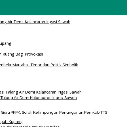
Air Demi Kelancaran Irigasi Sawah
 PPPK, Soroti Ketimpangan Penanganan Pemkab TTS
alam Menjalankan Regulasi
amtibmas dan Tolak Provokasi
a Martabat Timor dari Politik Simbolik
alang Air Demi Kelancaran Irigasi Sawah
 Guru PPPK, Soroti Ketimpangan Penanganan Pemkab TTS