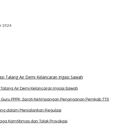
bako dari Yayasan YNS
stribusi Logistik di Kecamatan Kuanfatu
r 2024
dan Apresiasi Kemenangan Paket Bumy
alang Air Demi Kelancaran Irigasi Sawah
 Guru PPPK, Soroti Ketimpangan Penanganan Pemkab TTS
pang dalam Menjalankan Regulasi
Jaga Kamtibmas dan Tolak Provokasi