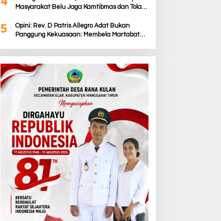
4
Masyarakat Belu Jaga Kamtibmas dan Tolak
Provokasi
5
Opini: Rev. D Patris Allegro Adat Bukan
Panggung Kekuasaan: Membela Martabat
Timor dari Politik Simbolik