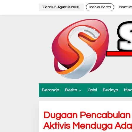
L
e
Sabtu, 8 Agustus 2026
Indeks Berita
Peratur
w
a
t
i
k
e
k
o
n
t
e
n
Beranda
Berita
Opini
Budaya
Med
Dugaan Pencabulan A
Aktivis Menduga Ada