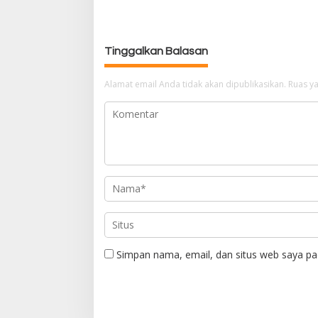
i
g
a
Tinggalkan Balasan
s
i
p
Alamat email Anda tidak akan dipublikasikan.
Ruas ya
o
s
Simpan nama, email, dan situs web saya pa