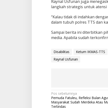
Raynal Usfunan juga menegask
langkah strategis untuk atensi 
“Kalau tidak di indahkan deng
dalam tubuh polres TTS dan ka
Sampai berita ini diterbitkan p
media. Apabila sudah terkonfirm
Disabilitas
Ketum IKMAS-TTS
Raynal Usfunan
Pos sebelumnya
N
Pemuda Fatuleu, Refleksi Bulan Agu
a
Masyarakat Sudah Merdeka Atau Ma
v
Tertindas