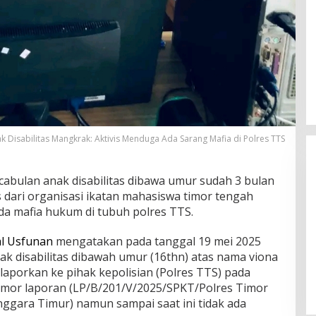
Disabilitas Mangkrak: Aktivis Menduga Ada Sarang Mafia di Polres TTS
abulan anak disabilitas dibawa umur sudah 3 bulan
s dari organisasi ikatan mahasiswa timor tengah
 mafia hukum di tubuh polres TTS.
Rayakan HUT ke-52, DPD Provinsi
l Usfunan
mengatakan pada tanggal 19 mei 2025
NTT Gelar Sejumlah Kegiatan.
ak disabilitas dibawah umur (16thn) atas nama viona
Di Berita, Berita Daerah, Ekonomi, Politik
|
11
ilaporkan ke pihak kepolisian (Polres TTS) pada
Januari 2025
omor laporan (LP/B/201/V/2025/SPKT/Polres Timor
ggara Timur) namun sampai saat ini tidak ada