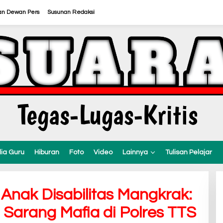
an Dewan Pers
Susunan Redaksi
ia Guru
Hiburan
Foto
Video
Lainnya
Tulisan Pelajar
nak Disabilitas Mangkrak:
 Sarang Mafia di Polres TTS