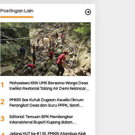
Postingan Lain
1
Mahasiswa KKN UMK Bersama Warga Desa
Inelika Restorasi Talang Air Demi Kelancaran
Irigasi Sawah
2
PMKRI Soe Kutuk Dugaan Asusila Oknum
Perangkat Desa dan Guru PPPK, Soroti
Ketimpangan Penanganan Pemkab TTS
3
Editorial: Temuan BPK Membongkar
Inkonsistensi Bupati Kupang dalam
Menjalankan Regulasi
Jelang HUT ke-81 RI, PMKRI Atambua Ajak