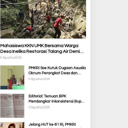
Mahasiswa KKN UMK Bersama Warga
Desa Inelika Restorasi Talang Air Demi
Kelancaran Irigasi Sawah
6 Agustus 2026
PMKRI Soe Kutuk Dugaan Asusila
Oknum Perangkat Desa dan
Guru PPPK, Soroti Ketimpangan
6 Agustus 2026
Penanganan Pemkab TTS
Editorial: Temuan BPK
Membongkar Inkonsistensi Bupati
Kupang dalam Menjalankan
5 Agustus 2026
Regulasi
Jelang HUT ke-81 RI, PMKRI