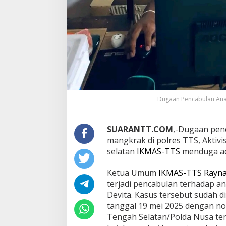
Dugaan Pencabulan Anak 
SUARANTT.COM
,-Dugaan penc
mangkrak di polres TTS, Aktivi
selatan
IKMAS-TTS
menduga ada
Ketua Umum
IKMAS-TTS
Rayna
terjadi pencabulan terhadap an
Devita. Kasus tersebut sudah d
tanggal 19 mei 2025 dengan n
Tengah Selatan/Polda Nusa ten