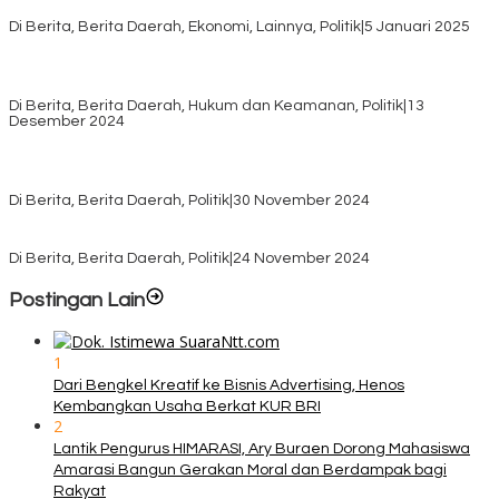
Sembako dari Yayasan YNS
Di Berita, Berita Daerah, Ekonomi, Lainnya, Politik
|
5 Januari 2025
Pilkada TTS, Babinsa Koramil 1621-05/Panite Pastikan Keamanan
Distribusi Logistik di Kecamatan Kuanfatu
Di Berita, Berita Daerah, Hukum dan Keamanan, Politik
|
13
Desember 2024
Pasca Quick Count Pilkada TTS, Daniel Oematan Akui Kekalahan
dan Apresiasi Kemenangan Paket Bumy
Di Berita, Berita Daerah, Politik
|
30 November 2024
KPU TTS Mulai Distribusi Logistik Pilkada ke 12 Kecamatan Terjauh
Di Berita, Berita Daerah, Politik
|
24 November 2024
Postingan Lain
1
Dari Bengkel Kreatif ke Bisnis Advertising, Henos
Kembangkan Usaha Berkat KUR BRI
2
Lantik Pengurus HIMARASI, Ary Buraen Dorong Mahasiswa
Amarasi Bangun Gerakan Moral dan Berdampak bagi
Rakyat