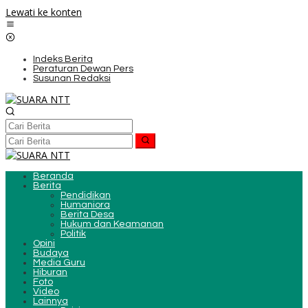
Lewati ke konten
Indeks Berita
Peraturan Dewan Pers
Susunan Redaksi
Beranda
Berita
Pendidikan
Humaniora
Berita Desa
Hukum dan Keamanan
Politik
Opini
Budaya
Media Guru
Hiburan
Foto
Video
Lainnya