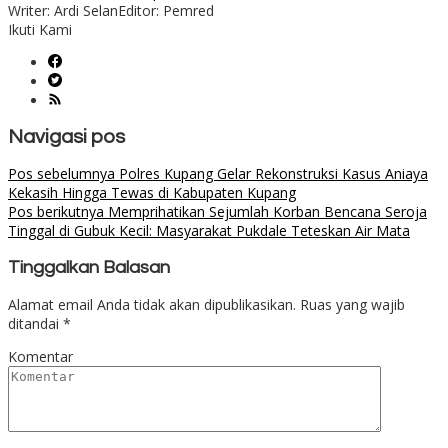
Writer: Ardi Selan
Editor: Pemred
Ikuti Kami
Navigasi pos
Pos sebelumnya
Polres Kupang Gelar Rekonstruksi Kasus Aniaya
Kekasih Hingga Tewas di Kabupaten Kupang
Pos berikutnya
Memprihatikan Sejumlah Korban Bencana Seroja
Tinggal di Gubuk Kecil: Masyarakat Pukdale Teteskan Air Mata
Tinggalkan Balasan
Alamat email Anda tidak akan dipublikasikan.
Ruas yang wajib
ditandai
*
Komentar