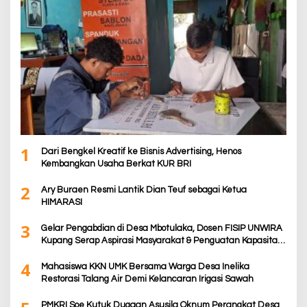
1
Dari Bengkel Kreatif ke Bisnis Advertising, Henos
Kembangkan Usaha Berkat KUR BRI
2
Ary Buraen Resmi Lantik Dian Teuf sebagai Ketua
HIMARASI
3
Gelar Pengabdian di Desa Mbotulaka, Dosen FISIP UNWIRA
Kupang Serap Aspirasi Masyarakat & Penguatan Kapasitas
Karang Taruna
4
Mahasiswa KKN UMK Bersama Warga Desa Inelika
Restorasi Talang Air Demi Kelancaran Irigasi Sawah
PMKRI Soe Kutuk Dugaan Asusila Oknum Perangkat Desa