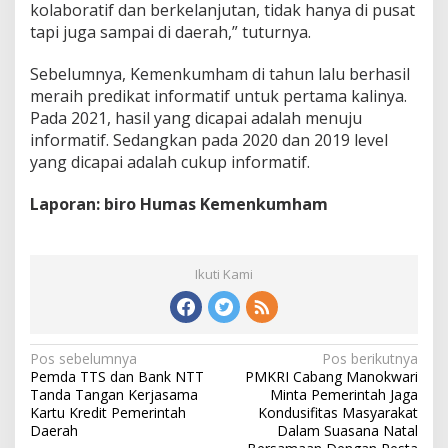
kolaboratif dan berkelanjutan, tidak hanya di pusat
tapi juga sampai di daerah,” tuturnya.
Sebelumnya, Kemenkumham di tahun lalu berhasil
meraih predikat informatif untuk pertama kalinya.
Pada 2021, hasil yang dicapai adalah menuju
informatif. Sedangkan pada 2020 dan 2019 level
yang dicapai adalah cukup informatif.
Laporan: biro Humas Kemenkumham
Ikuti Kami
Pos sebelumnya
Pos berikutnya
N
Pemda TTS dan Bank NTT
PMKRI Cabang Manokwari
a
Tanda Tangan Kerjasama
Minta Pemerintah Jaga
v
Kartu Kredit Pemerintah
Kondusifitas Masyarakat
i
Daerah
Dalam Suasana Natal