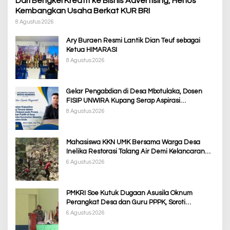
Dari Bengkel Kreatif ke Bisnis Advertising, Henos
Kembangkan Usaha Berkat KUR BRI
8 Agustus 2026
Ary Buraen Resmi Lantik Dian Teuf sebagai
Ketua HIMARASI
8 Agustus 2026
Gelar Pengabdian di Desa Mbotulaka, Dosen
FISIP UNWIRA Kupang Serap Aspirasi
Masyarakat & Penguatan Kapasitas Karang
8 Agustus 2026
Taruna
Mahasiswa KKN UMK Bersama Warga Desa
Inelika Restorasi Talang Air Demi Kelancaran
Irigasi Sawah
6 Agustus 2026
PMKRI Soe Kutuk Dugaan Asusila Oknum
Perangkat Desa dan Guru PPPK, Soroti
Ketimpangan Penanganan Pemkab TTS
6 Agustus 2026