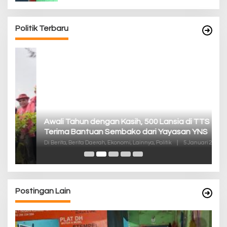
Politik Terbaru
P
Awali Tahun dengan Kasih, 500 Lansia di TTS
Pa
Terima Bantuan Sembako dari Yayasan YNS
K
Di
Di Berita, Berita Daerah, Ekonomi, Lainnya, Politik
|
5 Januari 2025
De
Postingan Lain