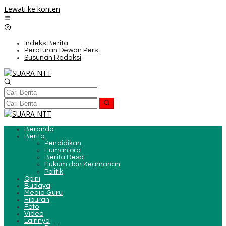
Lewati ke konten
Indeks Berita
Peraturan Dewan Pers
Susunan Redaksi
Beranda
Berita
Pendidikan
Humaniora
Berita Desa
Hukum dan Keamanan
Politik
Opini
Budaya
Media Guru
Hiburan
Foto
Video
Lainnya