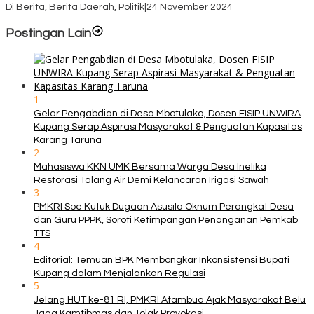
Di Berita, Berita Daerah, Politik
|
24 November 2024
Postingan Lain
1
Gelar Pengabdian di Desa Mbotulaka, Dosen FISIP UNWIRA
Kupang Serap Aspirasi Masyarakat & Penguatan Kapasitas
Karang Taruna
2
Mahasiswa KKN UMK Bersama Warga Desa Inelika
Restorasi Talang Air Demi Kelancaran Irigasi Sawah
3
PMKRI Soe Kutuk Dugaan Asusila Oknum Perangkat Desa
dan Guru PPPK, Soroti Ketimpangan Penanganan Pemkab
TTS
4
Editorial: Temuan BPK Membongkar Inkonsistensi Bupati
Kupang dalam Menjalankan Regulasi
5
Jelang HUT ke-81 RI, PMKRI Atambua Ajak Masyarakat Belu
Jaga Kamtibmas dan Tolak Provokasi