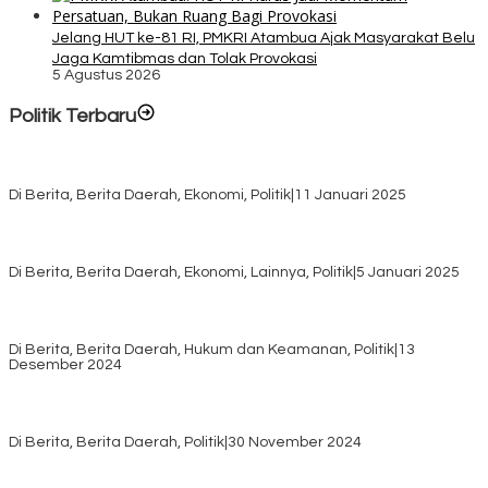
Jelang HUT ke-81 RI, PMKRI Atambua Ajak Masyarakat Belu
Jaga Kamtibmas dan Tolak Provokasi
5 Agustus 2026
Politik Terbaru
Rayakan HUT ke-52, DPD Provinsi NTT Gelar Sejumlah Kegiatan.
Di Berita, Berita Daerah, Ekonomi, Politik
|
11 Januari 2025
Awali Tahun dengan Kasih, 500 Lansia di TTS Terima Bantuan
Sembako dari Yayasan YNS
Di Berita, Berita Daerah, Ekonomi, Lainnya, Politik
|
5 Januari 2025
Pilkada TTS, Babinsa Koramil 1621-05/Panite Pastikan Keamanan
Distribusi Logistik di Kecamatan Kuanfatu
Di Berita, Berita Daerah, Hukum dan Keamanan, Politik
|
13
Desember 2024
Pasca Quick Count Pilkada TTS, Daniel Oematan Akui Kekalahan
dan Apresiasi Kemenangan Paket Bumy
Di Berita, Berita Daerah, Politik
|
30 November 2024
KPU TTS Mulai Distribusi Logistik Pilkada ke 12 Kecamatan Terjauh