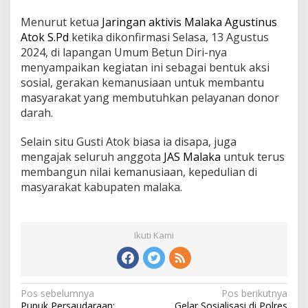
Menurut ketua
Jaringan aktivis Malaka
Agustinus
Atok S.Pd
ketika dikonfirmasi Selasa, 13 Agustus
2024, di lapangan Umum Betun Diri-nya
menyampaikan kegiatan ini sebagai bentuk aksi
sosial, gerakan kemanusiaan untuk membantu
masyarakat yang membutuhkan pelayanan donor
darah.
Selain situ Gusti Atok biasa ia disapa, juga
mengajak seluruh anggota
JAS Malaka
untuk terus
membangun nilai kemanusiaan, kepedulian di
masyarakat kabupaten malaka.
Ikuti Kami
Pos sebelumnya
Pos berikutnya
N
Pupuk Persaudaraan:
Gelar Sosialisasi di Polres