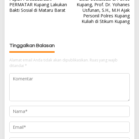
a
PERMATAR Kupang Lakukan
Kupang, Prof. Dr. Yohanes
v
Bakti Sosial di Mataru Barat
Usfunan, S.H., M.H Ajak
i
Personil Polres Kupang
g
Kuliah di Stikum Kupang
a
s
i
Tinggalkan Balasan
p
o
Alamat email Anda tidak akan dipublikasikan.
Ruas yang wajib
s
ditandai
*