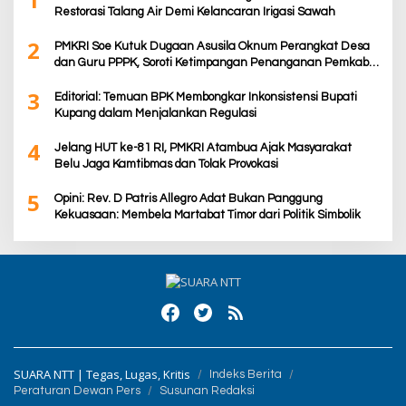
Restorasi Talang Air Demi Kelancaran Irigasi Sawah
2
PMKRI Soe Kutuk Dugaan Asusila Oknum Perangkat Desa
dan Guru PPPK, Soroti Ketimpangan Penanganan Pemkab
TTS
3
Editorial: Temuan BPK Membongkar Inkonsistensi Bupati
Kupang dalam Menjalankan Regulasi
4
Jelang HUT ke-81 RI, PMKRI Atambua Ajak Masyarakat
Belu Jaga Kamtibmas dan Tolak Provokasi
5
Opini: Rev. D Patris Allegro Adat Bukan Panggung
Kekuasaan: Membela Martabat Timor dari Politik Simbolik
SUARA NTT | Tegas, Lugas, Kritis
Indeks Berita
Peraturan Dewan Pers
Susunan Redaksi