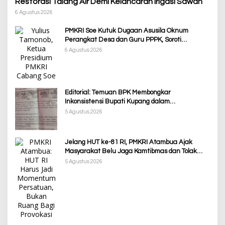
Restorasi Talang Air Demi Kelancaran Irigasi Sawah
6 Agustus 2026
PMKRI Soe Kutuk Dugaan Asusila Oknum
Perangkat Desa dan Guru PPPK, Soroti
Ketimpangan Penanganan Pemkab TTS
6 Agustus 2026
Editorial: Temuan BPK Membongkar
Inkonsistensi Bupati Kupang dalam
Menjalankan Regulasi
5 Agustus 2026
Jelang HUT ke-81 RI, PMKRI Atambua Ajak
Masyarakat Belu Jaga Kamtibmas dan Tolak
Provokasi
5 Agustus 2026