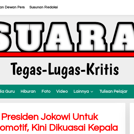
ran Dewan Pers
Susunan Redaksi
ia Guru
Hiburan
Foto
Video
Lainnya
Tulisan Pelajar
 Presiden Jokowi Untuk
motif, Kini Dikuasai Kepala