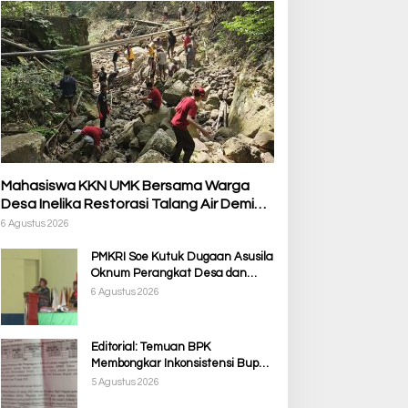
Mahasiswa KKN UMK Bersama Warga
Desa Inelika Restorasi Talang Air Demi
Kelancaran Irigasi Sawah
6 Agustus 2026
PMKRI Soe Kutuk Dugaan Asusila
Oknum Perangkat Desa dan
Guru PPPK, Soroti Ketimpangan
6 Agustus 2026
Penanganan Pemkab TTS
Editorial: Temuan BPK
Membongkar Inkonsistensi Bupati
Kupang dalam Menjalankan
5 Agustus 2026
Regulasi