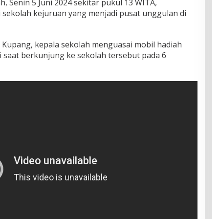
h, Senin 5 Juni 2024 sekitar pukul 13 WITA,
 sekolah kejuruan yang menjadi pusat unggulan di
 Kupang, kepala sekolah menguasai mobil hadiah
i saat berkunjung ke sekolah tersebut pada 6