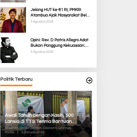
Jelang HUT ke-81 RI, PMKRI
Atambua Ajak Masyarakat Belu
Jaga Kamtibmas dan Tolak
5 Agustus 2026
Provokasi
Opini: Rev. D Patris Allegro Adat
Bukan Panggung Kekuasaan:
Membela Martabat Timor dari
3 Agustus 2026
Politik Simbolik
Politik Terbaru
Awali Tahun dengan Kasih, 500
Pilkada TTS, Babi
Lansia di TTS Terima Bantuan
05/Panite Pasti
Sembako dari Yayasan YNS
Distribusi Logisti
Di Berita, Berita Daerah, Ekonomi, Lainnya,
Di Berita, Berita Daera
Politik
|
5 Januari 2025
Politik
|
13 Desember 2
Kuanfatu