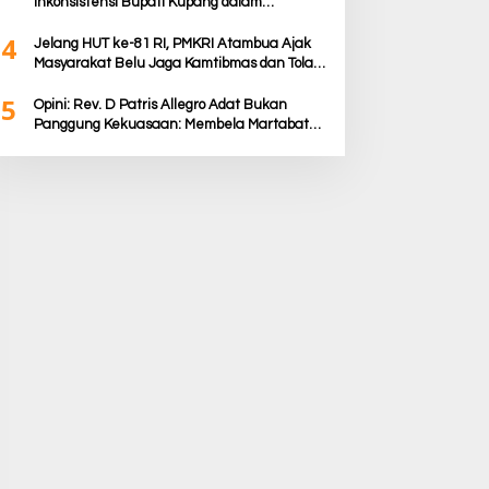
Inkonsistensi Bupati Kupang dalam
Menjalankan Regulasi
4
Jelang HUT ke-81 RI, PMKRI Atambua Ajak
Masyarakat Belu Jaga Kamtibmas dan Tolak
Provokasi
5
Opini: Rev. D Patris Allegro Adat Bukan
Panggung Kekuasaan: Membela Martabat
Timor dari Politik Simbolik