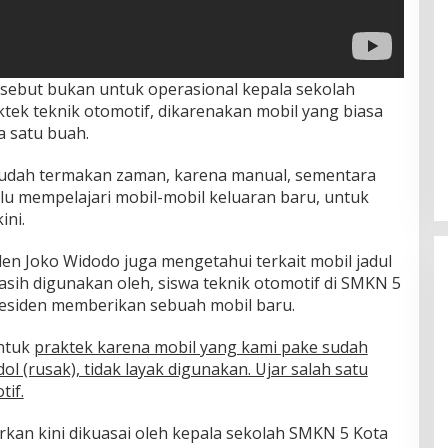
rsebut bukan untuk operasional kepala sekolah
ek teknik otomotif, dikarenakan mobil yang biasa
 satu buah.
a sudah termakan zaman, karena manual, sementara
lu mempelajari mobil-mobil keluaran baru, untuk
ini.
en Joko Widodo juga mengetahui terkait mobil jadul
sih digunakan oleh, siswa teknik otomotif di SMKN 5
residen memberikan sebuah mobil baru.
untuk
praktek karena mobil yang kami pake sudah
l (rusak), tidak layak digunakan. Ujar salah satu
Rayakan HUT ke-52, DPD Provinsi
tif.
NTT Gelar Sejumlah Kegiatan.
Di Berita, Berita Daerah, Ekonomi, Politik
|
11
rkan kini dikuasai oleh kepala sekolah SMKN 5 Kota
Januari 2025