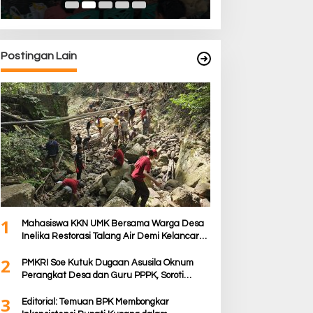
Postingan Lain
1
Mahasiswa KKN UMK Bersama Warga Desa
Inelika Restorasi Talang Air Demi Kelancaran
Irigasi Sawah
2
PMKRI Soe Kutuk Dugaan Asusila Oknum
Perangkat Desa dan Guru PPPK, Soroti
Ketimpangan Penanganan Pemkab TTS
3
Editorial: Temuan BPK Membongkar