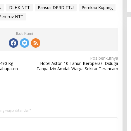
s
DLHK NTT
Pansus DPRD TTU
Pemkab Kupang
Pemrov NTT
Ikuti Kami
Pos berikutnya
 490 Kg
Hotel Aston 10 Tahun Beroperasi Diduga
Kabupaten
Tanpa Izin Amdal: Warga Sekitar Terancam
ng wajib ditandai
*