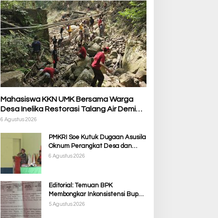
Mahasiswa KKN UMK Bersama Warga
Desa Inelika Restorasi Talang Air Demi
Kelancaran Irigasi Sawah
6 Agustus 2026
PMKRI Soe Kutuk Dugaan Asusila
Oknum Perangkat Desa dan
Guru PPPK, Soroti Ketimpangan
6 Agustus 2026
Penanganan Pemkab TTS
Editorial: Temuan BPK
Membongkar Inkonsistensi Bupati
Kupang dalam Menjalankan
5 Agustus 2026
Regulasi