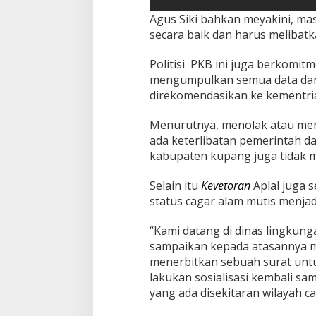
Agus Siki bahkan meyakini, mas
secara baik dan harus melibat
Politisi PKB ini juga berkomit
mengumpulkan semua data dan
direkomendasikan ke kementri
Menurutnya, menolak atau mene
ada keterlibatan pemerintah d
kabupaten kupang juga tidak 
Selain itu
Kevetoran
Aplal juga 
status cagar alam mutis menjad
“Kami datang di dinas lingkung
sampaikan kepada atasannya me
menerbitkan sebuah surat untuk
lakukan sosialisasi kembali s
yang ada disekitaran wilayah c