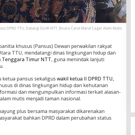
sus DPRD TTU, Datangi DLHK NTT, Bicara Carut Marut Cagar Alam Mutis
 panitia khusus (Pansus) Dewan perwakilan rakyat
tara TTU, mendatangi dinas lingkungan hidup dan
a Tenggara Timur NTT
, guna menindak lanjuti
u.
u ketua pansus sekaligus
wakil ketua II DPRD TTU,
husus di dinas lingkungan hidup dan kehutanan
formasi dan mengumpulkan informasi terkait alasan-
alam mutis menjadi taman nasional.
ipayung plus bersama masyarakat dikarenakan
masyarakat bahkan DPRD dalam perubahan status