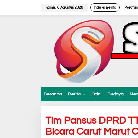
L
e
Kamis, 6 Agustus 2026
Indeks Berita
Peratur
w
a
t
i
k
e
k
o
n
t
e
n
Beranda
Berita
Opini
Budaya
Med
Tim Pansus DPRD TT
Bicara Carut Marut 