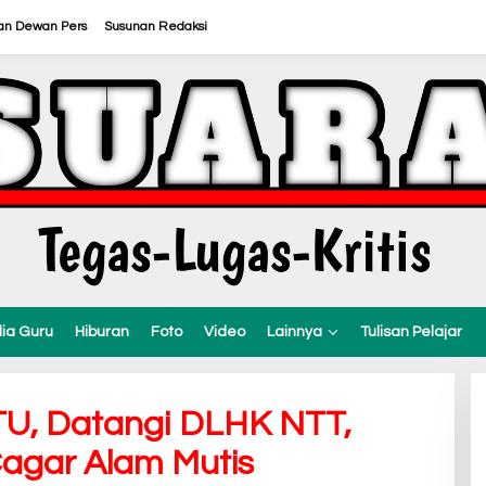
an Dewan Pers
Susunan Redaksi
ia Guru
Hiburan
Foto
Video
Lainnya
Tulisan Pelajar
U, Datangi DLHK NTT,
Cagar Alam Mutis