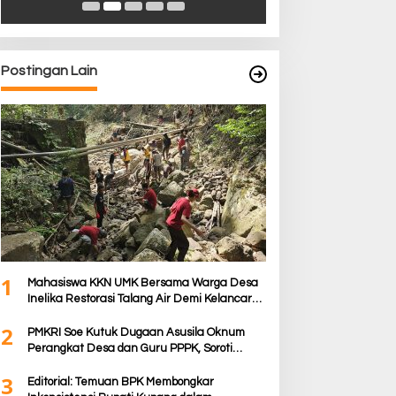
Postingan Lain
1
Mahasiswa KKN UMK Bersama Warga Desa
Inelika Restorasi Talang Air Demi Kelancaran
Irigasi Sawah
2
PMKRI Soe Kutuk Dugaan Asusila Oknum
Perangkat Desa dan Guru PPPK, Soroti
Ketimpangan Penanganan Pemkab TTS
3
Editorial: Temuan BPK Membongkar