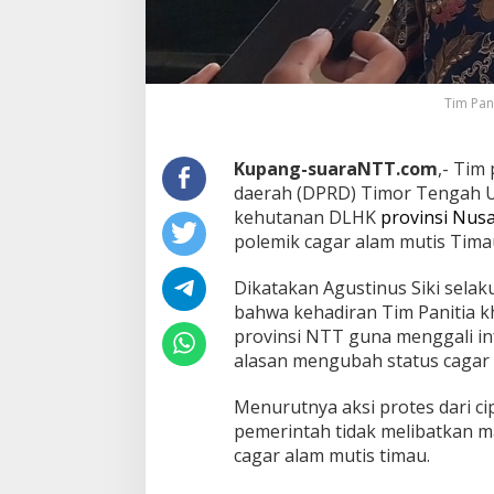
Tim Pan
Kupang-suaraNTT.com
,- Tim
daerah (DPRD) Timor Tengah U
kehutanan DLHK
provinsi Nus
polemik cagar alam mutis Tima
Dikatakan Agustinus Siki selak
bahwa kehadiran Tim Panitia k
provinsi NTT guna menggali in
alasan mengubah status cagar 
Menurutnya aksi protes dari c
pemerintah tidak melibatkan 
cagar alam mutis timau.