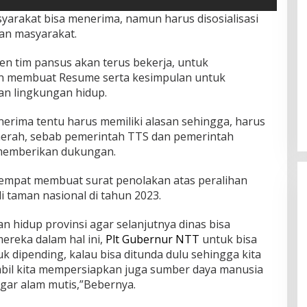
yarakat bisa menerima, namun harus disosialisasi
kan masyarakat.
men tim pansus akan terus bekerja, untuk
 membuat Resume serta kesimpulan untuk
an lingkungan hidup.
rima tentu harus memiliki alasan sehingga, harus
aerah, sebab pemerintah TTS dan pemerintah
memberikan dukungan.
sempat membuat surat penolakan atas peralihan
i taman nasional di tahun 2023.
an hidup provinsi agar selanjutnya dinas bisa
reka dalam hal ini,
Plt Gubernur NTT
untuk bisa
 dipending, kalau bisa ditunda dulu sehingga kita
Rayakan HUT ke-52, DPD Provinsi
ambil kita mempersiapkan juga sumber daya manusia
NTT Gelar Sejumlah Kegiatan.
agar alam mutis,”Bebernya.
Di Berita, Berita Daerah, Ekonomi, Politik
|
11
Januari 2025