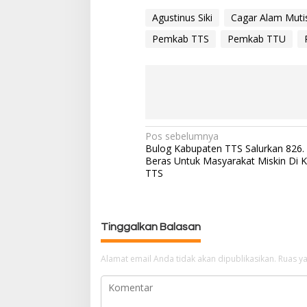
Agustinus Siki
Cagar Alam Muti
Pemkab TTS
Pemkab TTU
Pos sebelumnya
N
Bulog Kabupaten TTS Salurkan 826.
a
Beras Untuk Masyarakat Miskin Di 
v
TTS
i
g
a
Tinggalkan Balasan
s
i
p
Alamat email Anda tidak akan dipublikasikan.
Ruas ya
o
s