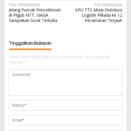
Pos sebelumnya
Pos berikutnya
N
Jelang Puncak Pencoblosan
KPU TTS Mulai Distribusi
a
di Pilgub NTT, SIAGA
Logistik Pilkada ke 12
v
Sampaikan Surat Terbuka
Kecamatan Terjauh
i
g
a
s
Tinggalkan Balasan
i
p
Alamat email Anda tidak akan dipublikasikan.
Ruas yang wajib
ditandai
*
o
s