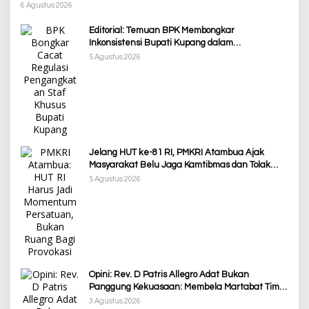
Penanganan Pemkab TTS
6 Agustus 2026
Editorial: Temuan BPK Membongkar
Inkonsistensi Bupati Kupang dalam
Menjalankan Regulasi
5 Agustus 2026
Jelang HUT ke-81 RI, PMKRI Atambua Ajak
Masyarakat Belu Jaga Kamtibmas dan Tolak
Provokasi
5 Agustus 2026
Opini: Rev. D Patris Allegro Adat Bukan
Panggung Kekuasaan: Membela Martabat Timor
dari Politik Simbolik
3 Agustus 2026