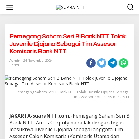
L
e
w
a
t
i
k
Pemegang Saham Seri B Bank NTT Tolak
e
Juvenile Djojana Sebagai Tim Assesor
k
Komisaris Bank NTT
o
n
Admin
24 November 2024
t
Berita
e
n
Pemegang Saham Seri B Bank NTT Tolak Juvenile Djojana Sebagai
Tim Assesor Komisaris Bank NTT
JAKARTA-suaraNTT.com,
-Pemegang Saham Seri B
Bank NTT, Amos Corputy menolak dengan tegas
masuknya Juvenile Djojana sebagai anggota Tim
Assesor Calon Komisaris (Komisaris Utama dan