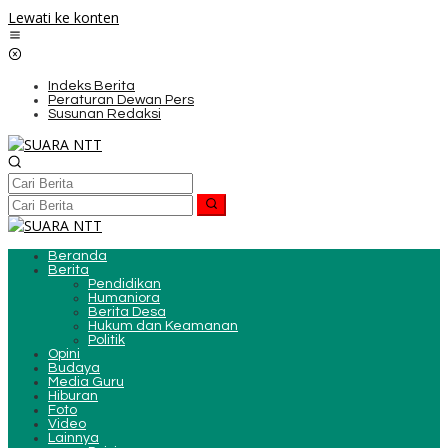
Lewati ke konten
Indeks Berita
Peraturan Dewan Pers
Susunan Redaksi
Beranda
Berita
Pendidikan
Humaniora
Berita Desa
Hukum dan Keamanan
Politik
Opini
Budaya
Media Guru
Hiburan
Foto
Video
Lainnya