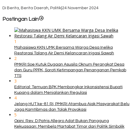
KPU TTS Mulai Distribusi Logistik Pilkada ke 12 Kecamatan Terjauh
Di Berita, Berita Daerah, Politik
|
24 November 2024
Postingan Lain
1
Mahasiswa KKN UMK Bersama Warga Desa Inelika
Restorasi Talang Air Demi Kelancaran Irigasi Sawah
2
PMKRI Soe Kutuk Dugaan Asusila Oknum Perangkat Desa
dan Guru PPPK, Soroti Ketimpangan Penanganan Pemkab
TTS
3
Editorial: Temuan BPK Membongkar Inkonsistensi Bupati
Kupang dalam Menjalankan Regulasi
4
Jelang HUT ke-81 RI, PMKRI Atambua Ajak Masyarakat Belu
Jaga Kamtibmas dan Tolak Provokasi
5
Opini: Rev. D Patris Allegro Adat Bukan Panggung
Kekuasaan: Membela Martabat Timor dari Politik Simbolik