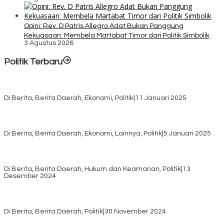
Opini: Rev. D Patris Allegro Adat Bukan Panggung
Kekuasaan: Membela Martabat Timor dari Politik Simbolik
3 Agustus 2026
Politik Terbaru
Rayakan HUT ke-52, DPD Provinsi NTT Gelar Sejumlah Kegiatan.
Di Berita, Berita Daerah, Ekonomi, Politik
|
11 Januari 2025
Awali Tahun dengan Kasih, 500 Lansia di TTS Terima Bantuan
Sembako dari Yayasan YNS
Di Berita, Berita Daerah, Ekonomi, Lainnya, Politik
|
5 Januari 2025
Pilkada TTS, Babinsa Koramil 1621-05/Panite Pastikan Keamanan
Distribusi Logistik di Kecamatan Kuanfatu
Di Berita, Berita Daerah, Hukum dan Keamanan, Politik
|
13
Desember 2024
Pasca Quick Count Pilkada TTS, Daniel Oematan Akui Kekalahan
dan Apresiasi Kemenangan Paket Bumy
Di Berita, Berita Daerah, Politik
|
30 November 2024