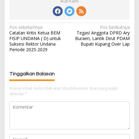
Ikuti Kami
Pos sebelumnya
Pos berikutnya
N
Catatan Kritis Ketua BEM
Tegas! Anggota DPRD Ary
a
FISIP UNDANA ( D) untuk
Buraen, Lantik Dirut PDAM
v
Suksesi Rektor Undana
Bupati Kupang Over Lap
i
Periode 2025-2029
g
a
s
Tinggalkan Balasan
i
p
Alamat email Anda tidak akan dipublikasikan.
Ruas yang wajib
o
ditandai
*
s