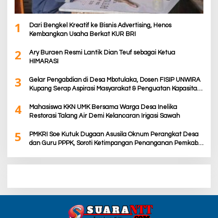
1
Dari Bengkel Kreatif ke Bisnis Advertising, Henos
Kembangkan Usaha Berkat KUR BRI
2
Ary Buraen Resmi Lantik Dian Teuf sebagai Ketua
HIMARASI
3
Gelar Pengabdian di Desa Mbotulaka, Dosen FISIP UNWIRA
Kupang Serap Aspirasi Masyarakat & Penguatan Kapasitas
Karang Taruna
4
Mahasiswa KKN UMK Bersama Warga Desa Inelika
Restorasi Talang Air Demi Kelancaran Irigasi Sawah
5
PMKRI Soe Kutuk Dugaan Asusila Oknum Perangkat Desa
dan Guru PPPK, Soroti Ketimpangan Penanganan Pemkab
TTS