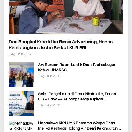
Dari Bengkel Kreatif ke Bisnis Advertising, Henos
Kembangkan Usaha Berkat KUR BRI
8 Agustus 2026
Ary Buraen Resmi Lantik Dian Teuf sebagai
Ketua HIMARASI
8 Agustus 2026
Gelar Pengabdian di Desa Mbotulaka, Dosen
FISIP UNWIRA Kupang Serap Aspirasi
Masyarakat & Penguatan Kapasitas Karang
8 Agustus 2026
Taruna
Mahasiswa KKN UMK Bersama Warga Desa
Inelika Restorasi Talang Air Demi Kelancaran