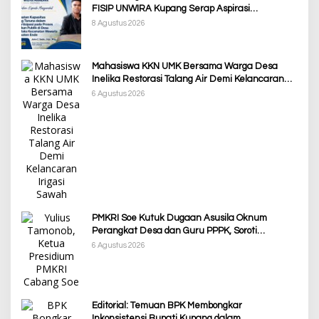
FISIP UNWIRA Kupang Serap Aspirasi
Masyarakat & Penguatan Kapasitas Karang
8 Agustus 2026
Taruna
Mahasiswa KKN UMK Bersama Warga Desa
Inelika Restorasi Talang Air Demi Kelancaran
Irigasi Sawah
6 Agustus 2026
PMKRI Soe Kutuk Dugaan Asusila Oknum
Perangkat Desa dan Guru PPPK, Soroti
Ketimpangan Penanganan Pemkab TTS
6 Agustus 2026
Editorial: Temuan BPK Membongkar
Inkonsistensi Bupati Kupang dalam