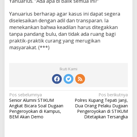
Yanuarius. “Ada apa di balik semua ini?”
Yanuarius berharap agar kasus ini dapat segera
diselesaikan dengan adil dan transparan. Ia
menekankan bahwa keadilan harus ditegakkan
tanpa pandang bulu, dan tidak ada ruang bagi
praktik-praktik curang yang merugikan
masyarakat. (***)
Ikuti Kami
Pos sebelumnya
Pos berikutnya
N
Senior Alumni STIKUM
Polres Kupang Tepati Janji,
a
Angkat Bicara Soal Dugaan
Dua Orang Pelaku Dugaan
v
Pengeroyokan di Kampus,
Pengeroyokan di STIKUM
i
BEM Akan Demo
Ditetapkan Tersangka
g
a
s