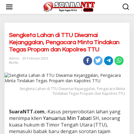
L
e
w
a
t
i
k
Sengketa Lahan di TTU Diwarnai
e
Kejanggalan, Pengacara Minta Tindakan
k
Tegas Propam dan Kapolres TTU
o
n
Admin
20 Februari 2025
t
Berita
e
n
Sengketa Lahan di TTU Diwarnai Kejanggalan, Pengacara Minta
Tindakan Tegas Propam dan Kapolres TTU
SuaraNTT.com
,-Kasus penyerobotan lahan yang
menimpa klien
Yanuarius Min Tabati
SH, seorang
kuasa hukum di Timor Tengah Utara (TTU),
memasuki babak baru dengan sorotan tajam