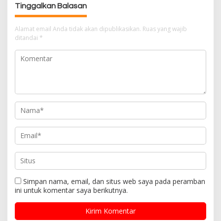
Tinggalkan Balasan
i
p
Alamat email Anda tidak akan dipublikasikan.
Ruas yang wajib
o
ditandai
*
s
Simpan nama, email, dan situs web saya pada peramban
ini untuk komentar saya berikutnya.