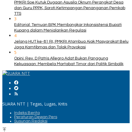
PMKRI Soe Kutuk Dugaan Asusila Oknum Perangkat Desa
dan Guru PPPK, Soroti Ketimpangan Penanganan Pemkab
TTS
3
Editorial: Temuan BPK Membongkar Inkonsistensi Bupati
Kupang dalam Menjalankan Regulasi
4
Jelang HUT ke-81 RI, PMKRI Atambua Ajak Masyarakat Belu
Jaga Kamtibmas dan Tolak Provokasi
5
Opini: Rev. D Patris Allegro Adat Bukan Panggung
Kekuasaan: Membela Martabat Timor dari Politik Simbolik
SUARA NTT | Tegas, Lugas, Kritis
Indeks Berita
Peraturan Dewan Pers
Susunan Redaksi