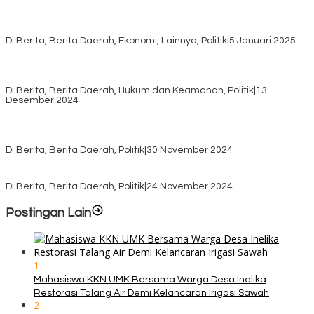
Awali Tahun dengan Kasih, 500 Lansia di TTS Terima Bantuan
Sembako dari Yayasan YNS
Di Berita, Berita Daerah, Ekonomi, Lainnya, Politik
|
5 Januari 2025
Pilkada TTS, Babinsa Koramil 1621-05/Panite Pastikan Keamanan
Distribusi Logistik di Kecamatan Kuanfatu
Di Berita, Berita Daerah, Hukum dan Keamanan, Politik
|
13
Desember 2024
Pasca Quick Count Pilkada TTS, Daniel Oematan Akui Kekalahan
dan Apresiasi Kemenangan Paket Bumy
Di Berita, Berita Daerah, Politik
|
30 November 2024
KPU TTS Mulai Distribusi Logistik Pilkada ke 12 Kecamatan Terjauh
Di Berita, Berita Daerah, Politik
|
24 November 2024
Postingan Lain
1
Mahasiswa KKN UMK Bersama Warga Desa Inelika
Restorasi Talang Air Demi Kelancaran Irigasi Sawah
2