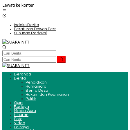
Lewati ke konten
Indeks Berita
Peraturan Dewan Pers
Susunan Redaksi
Beranda
Berita
Pendidikan
Humaniora
Berita Desa
Hukum dan Keamanan
Politik
Opini
Budaya
Media Guru
Hiburan
Foto
Video
Lainnya