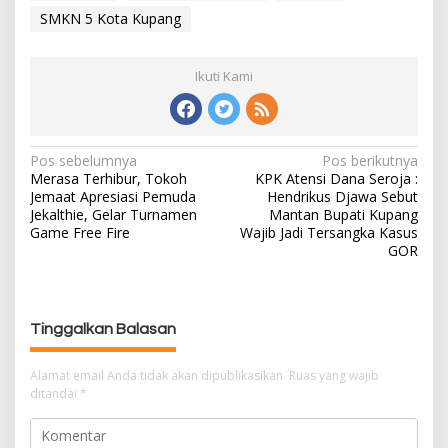
SMKN 5 Kota Kupang
Ikuti Kami
Pos sebelumnya
Pos berikutnya
N
Merasa Terhibur, Tokoh
KPK Atensi Dana Seroja :
a
Jemaat Apresiasi Pemuda
Hendrikus Djawa Sebut
v
Jekalthie, Gelar Turnamen
Mantan Bupati Kupang
i
Game Free Fire
Wajib Jadi Tersangka Kasus
g
GOR
a
s
i
Tinggalkan Balasan
p
o
Alamat email Anda tidak akan dipublikasikan.
Ruas yang wajib
s
ditandai
*