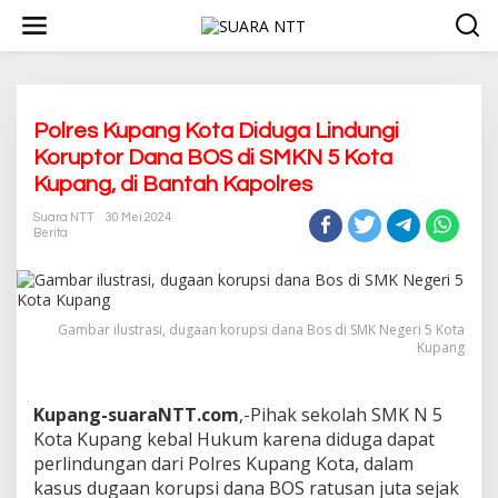
L
e
w
a
t
i
k
Polres Kupang Kota Diduga Lindungi
e
Koruptor Dana BOS di SMKN 5 Kota
k
Kupang, di Bantah Kapolres
o
n
Suara NTT
30 Mei 2024
t
Berita
e
n
Gambar ilustrasi, dugaan korupsi dana Bos di SMK Negeri 5 Kota
Kupang
Kupang-suaraNTT.com
,-Pihak sekolah SMK N 5
Kota Kupang kebal Hukum karena diduga dapat
perlindungan dari Polres Kupang Kota, dalam
kasus dugaan korupsi dana BOS ratusan juta sejak