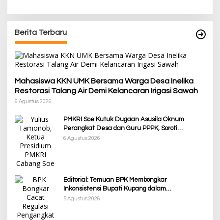
Berita Terbaru
Mahasiswa KKN UMK Bersama Warga Desa Inelika
Restorasi Talang Air Demi Kelancaran Irigasi Sawah
6 Agustus 2026
PMKRI Soe Kutuk Dugaan Asusila Oknum
Perangkat Desa dan Guru PPPK, Soroti
Ketimpangan Penanganan Pemkab TTS
6 Agustus 2026
Editorial: Temuan BPK Membongkar
Inkonsistensi Bupati Kupang dalam
Menjalankan Regulasi
5 Agustus 2026