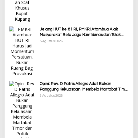
Jelang HUT ke-81 RI, PMKRI Atambua Ajak
Masyarakat Belu Jaga Kamtibmas dan Tolak
Provokasi
5 Agustus 2026
Opini: Rev. D Patris Allegro Adat Bukan
Panggung Kekuasaan: Membela Martabat Timor
dari Politik Simbolik
3 Agustus 2026