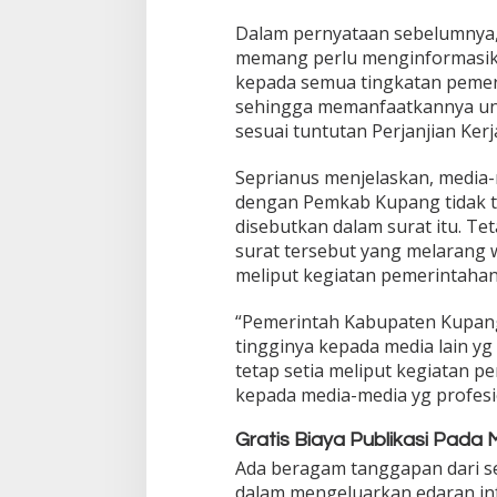
Dalam pernyataan sebelumnya
memang perlu menginformasika
kepada semua tingkatan pemer
sehingga memanfaatkannya un
sesuai tuntutan Perjanjian Kerj
Seprianus menjelaskan, media
dengan Pemkab Kupang tidak te
disebutkan dalam surat itu. Tet
surat tersebut yang melarang w
meliput kegiatan pemerintaha
“Pemerintah Kabupaten Kupang
tingginya kepada media lain 
tetap setia meliput kegiatan p
kepada media-media yg profesion
Gratis Biaya Publikasi Pada
Ada beragam tanggapan dari s
dalam mengeluarkan edaran in