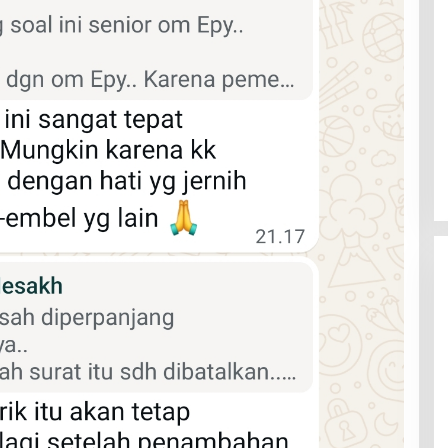
Rayakan HUT ke-52, DPD Provinsi
NTT Gelar Sejumlah Kegiatan.
Di Berita, Berita Daerah, Ekonomi, Politik
|
11
Januari 2025