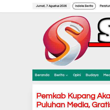
L
e
Jumat, 7 Agustus 2026
Indeks Berita
Peratu
w
a
t
i
k
e
k
o
n
t
e
n
Beranda
Berita
Opini
Budaya
Med
Pemkab Kupang Aka
Puluhan Media, Grati