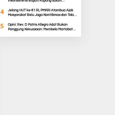
Inkonsistensi Bupati Kupang dalam
Menjalankan Regulasi
4
Jelang HUT ke-81 RI, PMKRI Atambua Ajak
Masyarakat Belu Jaga Kamtibmas dan Tolak
Provokasi
5
Opini: Rev. D Patris Allegro Adat Bukan
Panggung Kekuasaan: Membela Martabat
Timor dari Politik Simbolik