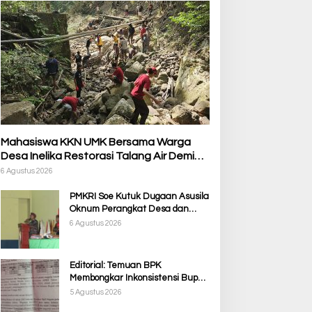
Mahasiswa KKN UMK Bersama Warga
Desa Inelika Restorasi Talang Air Demi
Kelancaran Irigasi Sawah
6 Agustus 2026
PMKRI Soe Kutuk Dugaan Asusila
Oknum Perangkat Desa dan
Guru PPPK, Soroti Ketimpangan
6 Agustus 2026
Penanganan Pemkab TTS
Editorial: Temuan BPK
Membongkar Inkonsistensi Bupati
Kupang dalam Menjalankan
5 Agustus 2026
Regulasi