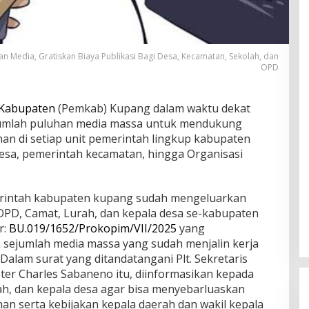
Media, Gratiskan Biaya Publikasi Bagi Desa, Kecamatan, Sekolah, dan
OPD
 Kabupaten
(Pemkab) Kupang dalam waktu dekat
jumlah puluhan media massa untuk mendukung
an di setiap unit pemerintah lingkup kabupaten
desa, pemerintah kecamatan, hingga Organisasi
erintah kabupaten kupang sudah mengeluarkan
OPD, Camat, Lurah, dan kepala desa se-kabupaten
r:
BU.019/1652/Prokopim/VII/2025
yang
sejumlah media massa yang sudah menjalin kerja
lam surat yang ditandatangani Plt. Sekretaris
er Charles Sabaneno itu, diinformasikan kepada
ah, dan kepala desa agar bisa menyebarluaskan
n serta kebijakan kepala daerah dan wakil kepala