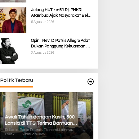
Jelang HUT ke-81 RI, PMKRI
Atambua Ajak Masyarakat Belu
Jaga Kamtibmas dan Tolak
5 Agustus 2026
Provokasi
Opini: Rev. D Patris Allegro Adat
Bukan Panggung Kekuasaan:
Membela Martabat Timor dari
3 Agustus 2026
Politik Simbolik
Politik Terbaru
Awali Tahun dengan Kasih, 500
Pilkada TTS, Babi
Lansia di TTS Terima Bantuan
05/Panite Pasti
Sembako dari Yayasan YNS
Distribusi Logisti
Di Berita, Berita Daerah, Ekonomi, Lainnya,
Di Berita, Berita Daera
Politik
|
5 Januari 2025
Politik
|
13 Desember 2
Kuanfatu