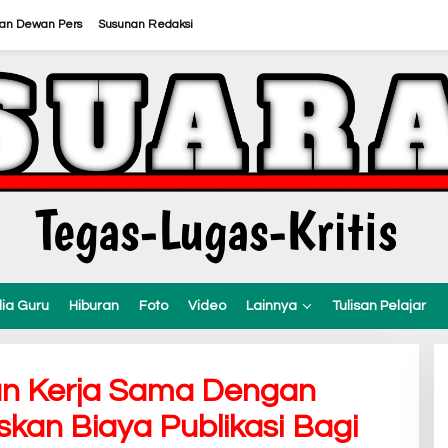
ran Dewan Pers
Susunan Redaksi
ia Guru
Hiburan
Foto
Video
Lainnya
Tulisan Pelajar
n Kerja Sama Dengan
skan Biaya Publikasi Bagi