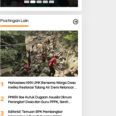
Postingan Lain
1
Mahasiswa KKN UMK Bersama Warga Desa
Inelika Restorasi Talang Air Demi Kelancaran
Irigasi Sawah
2
PMKRI Soe Kutuk Dugaan Asusila Oknum
Perangkat Desa dan Guru PPPK, Soroti
Ketimpangan Penanganan Pemkab TTS
3
Editorial: Temuan BPK Membongkar