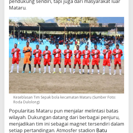
pendukung sendiri, tapi juga dari masyarakat luar
Mataru.
Keseblasan Tim Sepak bola kecamatan Mataru (Sumber Foto:
Roda Dulolong)
Popularitas Mataru pun menjalar melintasi batas
wilayah. Dukungan datang dari berbagai penjuru,
menjadikan tim ini sebagai magnet tersendiri dalam
setiap pertandingan. Atmosfer stadion
Batu