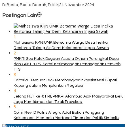
KPU TTS Mulai Distribusi Logistik Pilkada ke 12 Kecamatan Terjauh
Di Berita, Berita Daerah, Politik
|
24 November 2024
Postingan Lain
1
Mahasiswa KKN UMK Bersama Warga Desa Inelika
Restorasi Talang Air Demi Kelancaran Irigasi Sawah
2
PMKRI Soe Kutuk Dugaan Asusila Oknum Perangkat Desa
dan Guru PPPK, Soroti Ketimpangan Penanganan Pemkab
TTS
3
Editorial: Temuan BPK Membongkar Inkonsistensi Bupati
Kupang dalam Menjalankan Regulasi
4
Jelang HUT ke-81 RI, PMKRI Atambua Ajak Masyarakat Belu
Jaga Kamtibmas dan Tolak Provokasi
5
Opini: Rev. D Patris Allegro Adat Bukan Panggung
Kekuasaan: Membela Martabat Timor dari Politik Simbolik