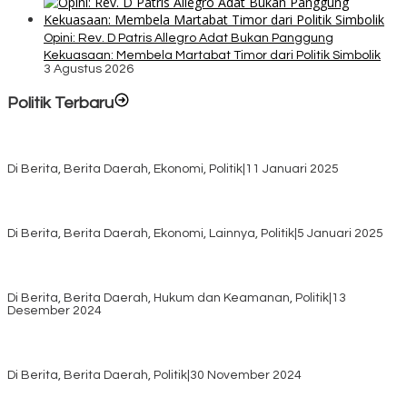
Opini: Rev. D Patris Allegro Adat Bukan Panggung
Kekuasaan: Membela Martabat Timor dari Politik Simbolik
3 Agustus 2026
Politik Terbaru
Rayakan HUT ke-52, DPD Provinsi NTT Gelar Sejumlah Kegiatan.
Di Berita, Berita Daerah, Ekonomi, Politik
|
11 Januari 2025
Awali Tahun dengan Kasih, 500 Lansia di TTS Terima Bantuan
Sembako dari Yayasan YNS
Di Berita, Berita Daerah, Ekonomi, Lainnya, Politik
|
5 Januari 2025
Pilkada TTS, Babinsa Koramil 1621-05/Panite Pastikan Keamanan
Distribusi Logistik di Kecamatan Kuanfatu
Di Berita, Berita Daerah, Hukum dan Keamanan, Politik
|
13
Desember 2024
Pasca Quick Count Pilkada TTS, Daniel Oematan Akui Kekalahan
dan Apresiasi Kemenangan Paket Bumy
Di Berita, Berita Daerah, Politik
|
30 November 2024