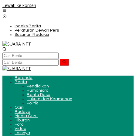
Lewati ke konten
Indeks Berita
Peraturan Dewan Pers
Susunan Redaksi
Beranda
Berita
Pendidikan
Humaniora
Berita Desa
Hukum dan Keamanan
Politik
Opini
Budaya
Media Guru
Hiburan
Foto
Video
Lainnya