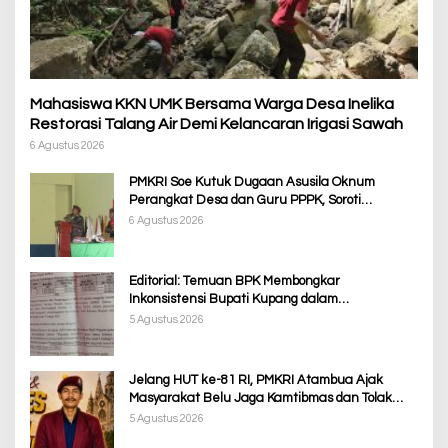
Mahasiswa KKN UMK Bersama Warga Desa Inelika
Restorasi Talang Air Demi Kelancaran Irigasi Sawah
6 Agustus 2026
PMKRI Soe Kutuk Dugaan Asusila Oknum
Perangkat Desa dan Guru PPPK, Soroti
Ketimpangan Penanganan Pemkab TTS
6 Agustus 2026
Editorial: Temuan BPK Membongkar
Inkonsistensi Bupati Kupang dalam
Menjalankan Regulasi
5 Agustus 2026
Jelang HUT ke-81 RI, PMKRI Atambua Ajak
Masyarakat Belu Jaga Kamtibmas dan Tolak
Provokasi
5 Agustus 2026