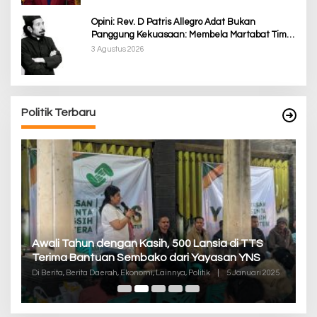
Opini: Rev. D Patris Allegro Adat Bukan
Panggung Kekuasaan: Membela Martabat Timor
dari Politik Simbolik
3 Agustus 2026
Politik Terbaru
P
Awali Tahun dengan Kasih, 500 Lansia di TTS
Pa
Terima Bantuan Sembako dari Yayasan YNS
K
Di
Di Berita, Berita Daerah, Ekonomi, Lainnya, Politik
|
5 Januari 2025
De