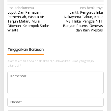
Pos sebelumnya
Pos berikutnya
N
Luput Dari Perhatian
Lantik Pengurus Inkai
a
Pemerintah, Wisata Air
Nakayama Tabun, Ketua
v
Terjun Mataru Mulai
MSH Inkai Pengda NTT:
i
Dibenahi Kelompok Sadar
Bangun Potensi Generasi
g
Wisata
dan Raih Prestasi
a
s
i
Tinggalkan Balasan
p
o
Alamat email Anda tidak akan dipublikasikan.
Ruas yang wajib
s
ditandai
*