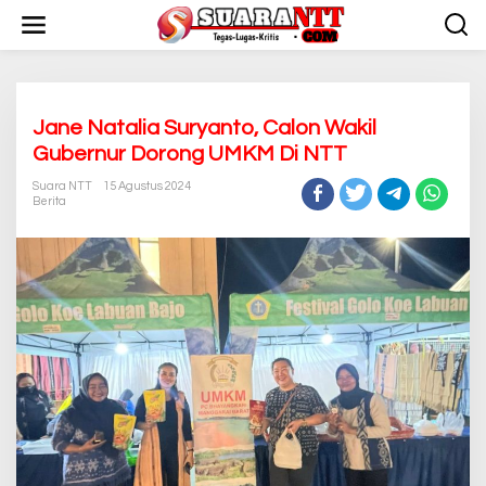
L
e
w
a
t
i
k
Jane Natalia Suryanto, Calon Wakil
e
Gubernur Dorong UMKM Di NTT
k
o
Suara NTT
15 Agustus 2024
n
Berita
t
e
n