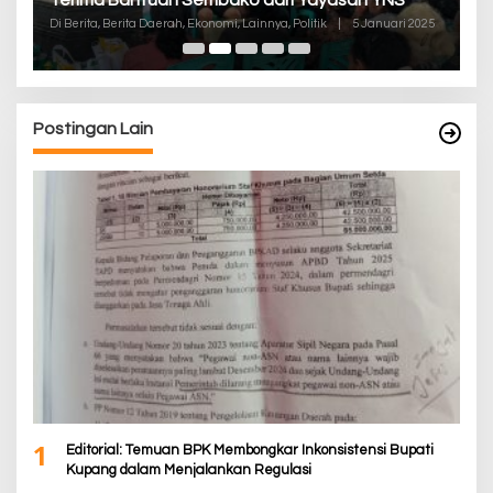
K
Di
Di Berita, Berita Daerah, Ekonomi, Lainnya, Politik
|
5 Januari 2025
De
Postingan Lain
1
Editorial: Temuan BPK Membongkar Inkonsistensi Bupati
Kupang dalam Menjalankan Regulasi