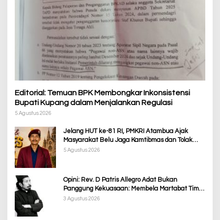
Editorial: Temuan BPK Membongkar Inkonsistensi
Bupati Kupang dalam Menjalankan Regulasi
5 Agustus 2026
Jelang HUT ke-81 RI, PMKRI Atambua Ajak
Masyarakat Belu Jaga Kamtibmas dan Tolak
Provokasi
5 Agustus 2026
Opini: Rev. D Patris Allegro Adat Bukan
Panggung Kekuasaan: Membela Martabat Timor
dari Politik Simbolik
3 Agustus 2026