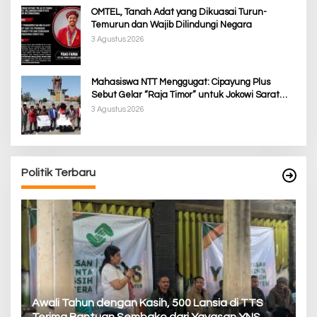
OMTEL, Tanah Adat yang Dikuasai Turun-
Temurun dan Wajib Dilindungi Negara
3 Agustus 2026
Mahasiswa NTT Menggugat: Cipayung Plus
Sebut Gelar “Raja Timor” untuk Jokowi Sarat
Kepentingan Politik
3 Agustus 2026
Politik Terbaru
P
Awali Tahun dengan Kasih, 500 Lansia di TTS
Pa
Terima Bantuan Sembako dari Yayasan YNS