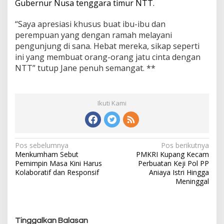
Gubernur Nusa tenggara timur NTT.
“Saya apresiasi khusus buat ibu-ibu dan
perempuan yang dengan ramah melayani
pengunjung di sana. Hebat mereka, sikap seperti
ini yang membuat orang-orang jatu cinta dengan
NTT” tutup Jane penuh semangat. **
Ikuti Kami
Pos sebelumnya
Pos berikutnya
N
Menkumham Sebut
PMKRI Kupang Kecam
a
Pemimpin Masa Kini Harus
Perbuatan Keji Pol PP
v
Kolaboratif dan Responsif
Aniaya Istri Hingga
i
Meninggal
g
a
s
Tinggalkan Balasan
i