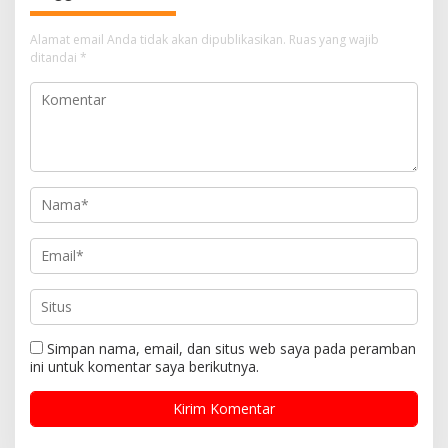
p
Alamat email Anda tidak akan dipublikasikan.
Ruas yang wajib
o
ditandai
*
s
Simpan nama, email, dan situs web saya pada peramban
ini untuk komentar saya berikutnya.