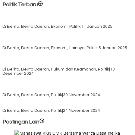
Politik Terbaru
Rayakan HUT ke-52, DPD Provinsi NTT Gelar Sejumlah Kegiatan.
Di Berita, Berita Daerah, Ekonomi, Politik
|
11 Januari 2025
Awali Tahun dengan Kasih, 500 Lansia di TTS Terima Bantuan
Sembako dari Yayasan YNS
Di Berita, Berita Daerah, Ekonomi, Lainnya, Politik
|
5 Januari 2025
Pilkada TTS, Babinsa Koramil 1621-05/Panite Pastikan Keamanan
Distribusi Logistik di Kecamatan Kuanfatu
Di Berita, Berita Daerah, Hukum dan Keamanan, Politik
|
13
Desember 2024
Pasca Quick Count Pilkada TTS, Daniel Oematan Akui Kekalahan
dan Apresiasi Kemenangan Paket Bumy
Di Berita, Berita Daerah, Politik
|
30 November 2024
KPU TTS Mulai Distribusi Logistik Pilkada ke 12 Kecamatan Terjauh
Di Berita, Berita Daerah, Politik
|
24 November 2024
Postingan Lain