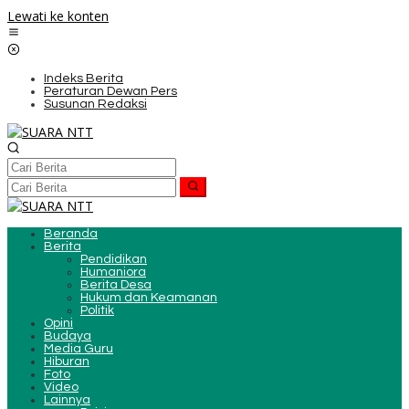
Lewati ke konten
Indeks Berita
Peraturan Dewan Pers
Susunan Redaksi
Beranda
Berita
Pendidikan
Humaniora
Berita Desa
Hukum dan Keamanan
Politik
Opini
Budaya
Media Guru
Hiburan
Foto
Video
Lainnya