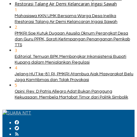
1
Mahasiswa KKN UMK Bersama Warga Desa Inelika
Restorasi Talang Air Demi Kelancaran Irigasi Sawah
2
PMKRI Soe Kutuk Dugaan Asusila Oknum Perangkat Desa
dan Guru PPPK, Soroti Ketimpangan Penanganan Pemkab
TTS
3
Editorial: Temuan BPK Membongkar Inkonsistensi Bupati
Kupang dalam Menjalankan Regulasi
4
Jelang HUT ke-81 RI, PMKRI Atambua Ajak Masyarakat Belu
Jaga Kamtibmas dan Tolak Provokasi
5
Opini: Rev. D Patris Allegro Adat Bukan Panggung
Kekuasaan: Membela Martabat Timor dari Politik Simbolik