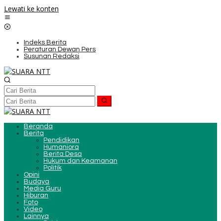
Lewati ke konten
Indeks Berita
Peraturan Dewan Pers
Susunan Redaksi
Beranda
Berita
Pendidikan
Humaniora
Berita Desa
Hukum dan Keamanan
Politik
Opini
Budaya
Media Guru
Hiburan
Foto
Video
Lainnya