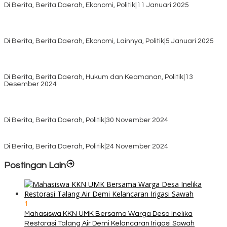
Di Berita, Berita Daerah, Ekonomi, Politik
|
11 Januari 2025
Awali Tahun dengan Kasih, 500 Lansia di TTS Terima Bantuan
Sembako dari Yayasan YNS
Di Berita, Berita Daerah, Ekonomi, Lainnya, Politik
|
5 Januari 2025
Pilkada TTS, Babinsa Koramil 1621-05/Panite Pastikan Keamanan
Distribusi Logistik di Kecamatan Kuanfatu
Di Berita, Berita Daerah, Hukum dan Keamanan, Politik
|
13
Desember 2024
Pasca Quick Count Pilkada TTS, Daniel Oematan Akui Kekalahan
dan Apresiasi Kemenangan Paket Bumy
Di Berita, Berita Daerah, Politik
|
30 November 2024
KPU TTS Mulai Distribusi Logistik Pilkada ke 12 Kecamatan Terjauh
Di Berita, Berita Daerah, Politik
|
24 November 2024
Postingan Lain
1
Mahasiswa KKN UMK Bersama Warga Desa Inelika
Restorasi Talang Air Demi Kelancaran Irigasi Sawah