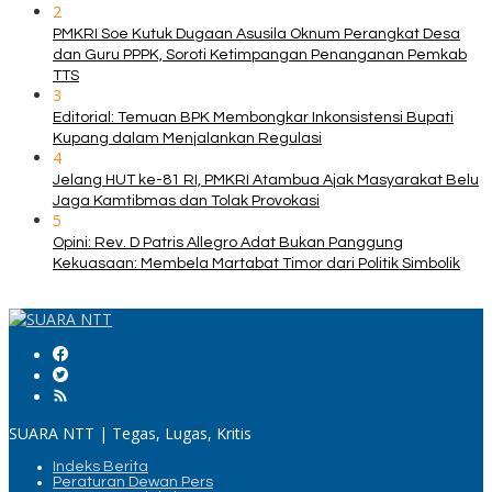
2
PMKRI Soe Kutuk Dugaan Asusila Oknum Perangkat Desa
dan Guru PPPK, Soroti Ketimpangan Penanganan Pemkab
TTS
3
Editorial: Temuan BPK Membongkar Inkonsistensi Bupati
Kupang dalam Menjalankan Regulasi
4
Jelang HUT ke-81 RI, PMKRI Atambua Ajak Masyarakat Belu
Jaga Kamtibmas dan Tolak Provokasi
5
Opini: Rev. D Patris Allegro Adat Bukan Panggung
Kekuasaan: Membela Martabat Timor dari Politik Simbolik
SUARA NTT | Tegas, Lugas, Kritis
Indeks Berita
Peraturan Dewan Pers