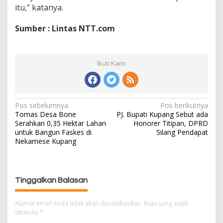
itu,” katanya.
Sumber : Lintas NTT.com
Ikuti Kami
Pos sebelumnya
Pos berikutnya
N
Tomas Desa Bone
PJ. Bupati Kupang Sebut ada
a
Serahkan 0,35 Hektar Lahan
Honorer Titipan, DPRD
v
untuk Bangun Faskes di
Silang Pendapat
i
Nekamese Kupang
g
a
s
Tinggalkan Balasan
i
p
Alamat email Anda tidak akan dipublikasikan.
Ruas yang wajib
o
ditandai
*
s