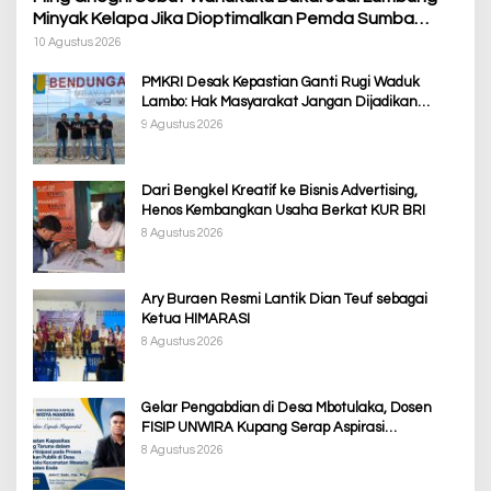
Minyak Kelapa Jika Dioptimalkan Pemda Sumba
Barat
10 Agustus 2026
PMKRI Desak Kepastian Ganti Rugi Waduk
Lambo: Hak Masyarakat Jangan Dijadikan
Korban Pembangunan PSN
9 Agustus 2026
Dari Bengkel Kreatif ke Bisnis Advertising,
Henos Kembangkan Usaha Berkat KUR BRI
8 Agustus 2026
Ary Buraen Resmi Lantik Dian Teuf sebagai
Ketua HIMARASI
8 Agustus 2026
Gelar Pengabdian di Desa Mbotulaka, Dosen
FISIP UNWIRA Kupang Serap Aspirasi
Masyarakat & Penguatan Kapasitas Karang
8 Agustus 2026
Taruna