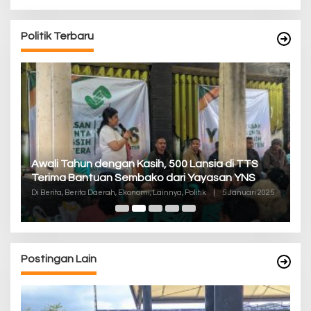
Politik Terbaru
P
Awali Tahun dengan Kasih, 500 Lansia di TTS
Pa
Terima Bantuan Sembako dari Yayasan YNS
K
Di
Di Berita, Berita Daerah, Ekonomi, Lainnya, Politik
|
5 Januari 2025
De
Postingan Lain