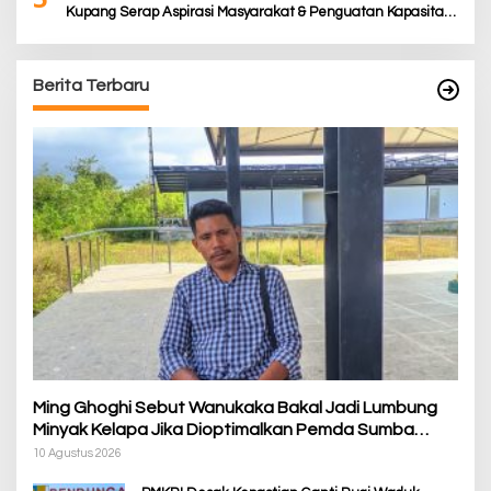
Kupang Serap Aspirasi Masyarakat & Penguatan Kapasitas
Karang Taruna
Berita Terbaru
Ming Ghoghi Sebut Wanukaka Bakal Jadi Lumbung
Minyak Kelapa Jika Dioptimalkan Pemda Sumba
Barat
10 Agustus 2026