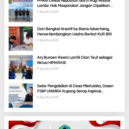
PMKRI Desak Kepastian Ganti Rugi Waduk
Lambo: Hak Masyarakat Jangan Dijadikan
Korban Pembangunan PSN
9 Agustus 2026
Dari Bengkel Kreatif ke Bisnis Advertising,
Henos Kembangkan Usaha Berkat KUR BRI
8 Agustus 2026
Ary Buraen Resmi Lantik Dian Teuf sebagai
Ketua HIMARASI
8 Agustus 2026
Gelar Pengabdian di Desa Mbotulaka, Dosen
FISIP UNWIRA Kupang Serap Aspirasi
Masyarakat & Penguatan Kapasitas Karang
8 Agustus 2026
Taruna