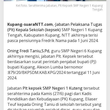
Ket foto. Serahterima Jabatan, Plt Kepsek SMP Negeri 1 Kupang
Tengah
Kupang-suaraNTT.com
,-
Jabatan Pelaksana Tugas
(Plt) Kepala Sekolah (kepsek)
SMP Negeri 1 Kupang
Tengah, Kabupaten Kupang, NTT akhirnya terisi
pasca pensiunnya Fredrik Nama pada 1 Juni 2024.
Oning Fredi Taniu,S.Pd
, guru SMP Negeri 6 Kupang
akhirnya mengisi, jabatan Plt. Kepsek tersebut
berdasarkan surat perintah penjabat bupati (PJ)
bupati Kupang, Alexon Lumba bernomor
:879/20/BKPSDM.KAB.KPG/2024 tertanggal 11 Juni
2024.
Jabatan
Plt kepsek SMP Negeri 1 Kuteng
tersebut
serahterima pada Kamis (27/6) pagi dari Kadis
Pendidikan dan Kebudayaan (PK) Kupang, Eliaser
Teuf kepada Oning Taniu di sekolah tersebut yang
disaksikan sejumlah pejabat dinas, guru-guru dan