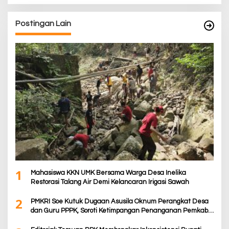
Postingan Lain
1
Mahasiswa KKN UMK Bersama Warga Desa Inelika
Restorasi Talang Air Demi Kelancaran Irigasi Sawah
2
PMKRI Soe Kutuk Dugaan Asusila Oknum Perangkat Desa
dan Guru PPPK, Soroti Ketimpangan Penanganan Pemkab
TTS