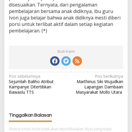
disesuaikan. Ternyata, dari pengalaman
pembelajaran bersama anak didiknya, ibu guru
Ivon juga belajar bahwa anak didiknya mesti diberi
porsi untuk terlibat aktif dalam setiap kegiatan
pembelajaran. (*)
Ikuti Kami
Pos sebelumnya
Pos berikutnya
N
Sejumlah Baliho Atribut
Marthinus Siki Wujudkan
a
Kampanye Ditertibkan
Lapangan Dambaan
v
Bawaslu TTS
Masyarakat Mollo Utara
i
g
a
s
Tinggalkan Balasan
i
p
Alamat email Anda tidak akan dipublikasikan.
Ruas yang wajib