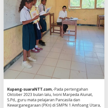
Kupang-suaraNTT.com
,-Pada pertengahan
Oktober 2023 bulan lalu, Ivoni Marpeda Alunat,
S.Pd., guru mata pelajaran Pancasila dan
Kewarganegaraan (PKn) di SMPN 1 Amfoang Utara,