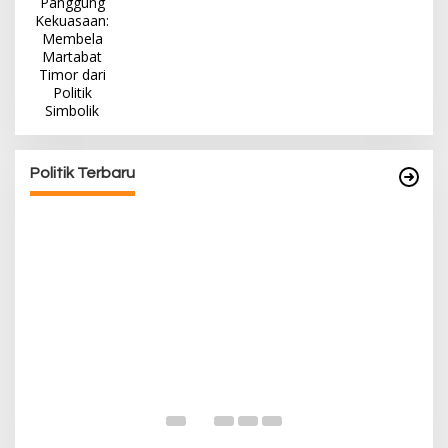
Awali Tahun dengan Kasih, 500 Lansia di TTS
Terima Bantuan Sembako dari Yayasan YNS
Di Berita, Berita Daerah, Ekonomi, Lainnya, Politik
|
5 Januari 2025
Politik Terbaru
P
Pa
K
Di
De