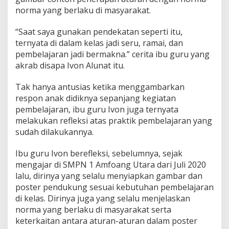
norma yang berlaku di masyarakat.
“Saat saya gunakan pendekatan seperti itu,
ternyata di dalam kelas jadi seru, ramai, dan
pembelajaran jadi bermakna.” cerita ibu guru yang
akrab disapa Ivon Alunat itu.
Tak hanya antusias ketika menggambarkan
respon anak didiknya sepanjang kegiatan
pembelajaran, ibu guru Ivon juga ternyata
melakukan refleksi atas praktik pembelajaran yang
sudah dilakukannya.
Ibu guru Ivon berefleksi, sebelumnya, sejak
mengajar di SMPN 1 Amfoang Utara dari Juli 2020
lalu, dirinya yang selalu menyiapkan gambar dan
poster pendukung sesuai kebutuhan pembelajaran
di kelas. Dirinya juga yang selalu menjelaskan
norma yang berlaku di masyarakat serta
keterkaitan antara aturan-aturan dalam poster