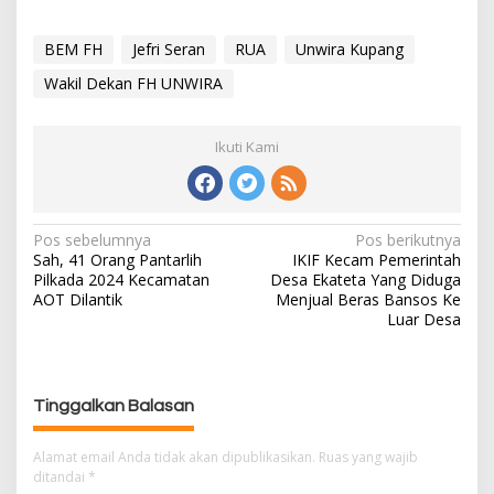
BEM FH
Jefri Seran
RUA
Unwira Kupang
Wakil Dekan FH UNWIRA
Ikuti Kami
Pos sebelumnya
Pos berikutnya
N
Sah, 41 Orang Pantarlih
IKIF Kecam Pemerintah
a
Pilkada 2024 Kecamatan
Desa Ekateta Yang Diduga
v
AOT Dilantik
Menjual Beras Bansos Ke
i
Luar Desa
g
a
s
Tinggalkan Balasan
i
p
Alamat email Anda tidak akan dipublikasikan.
Ruas yang wajib
o
ditandai
*
s