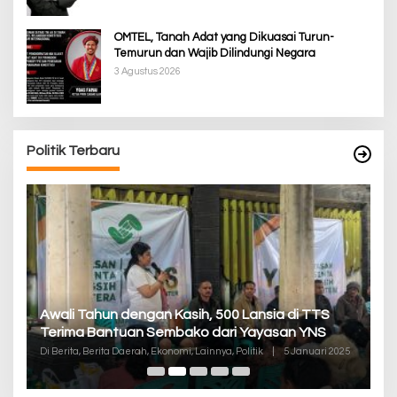
OMTEL, Tanah Adat yang Dikuasai Turun-
Temurun dan Wajib Dilindungi Negara
3 Agustus 2026
Politik Terbaru
P
Awali Tahun dengan Kasih, 500 Lansia di TTS
Pa
Terima Bantuan Sembako dari Yayasan YNS
K
Di
Di Berita, Berita Daerah, Ekonomi, Lainnya, Politik
|
5 Januari 2025
De