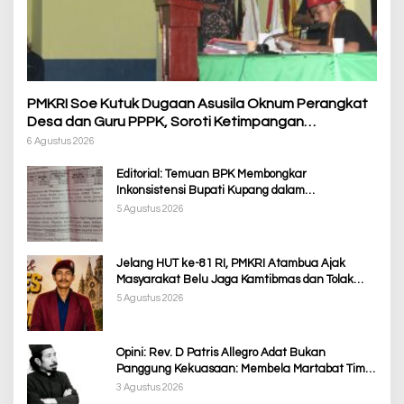
PMKRI Soe Kutuk Dugaan Asusila Oknum Perangkat
Desa dan Guru PPPK, Soroti Ketimpangan
Penanganan Pemkab TTS
6 Agustus 2026
Editorial: Temuan BPK Membongkar
Inkonsistensi Bupati Kupang dalam
Menjalankan Regulasi
5 Agustus 2026
Jelang HUT ke-81 RI, PMKRI Atambua Ajak
Masyarakat Belu Jaga Kamtibmas dan Tolak
Provokasi
5 Agustus 2026
Opini: Rev. D Patris Allegro Adat Bukan
Panggung Kekuasaan: Membela Martabat Timor
dari Politik Simbolik
3 Agustus 2026