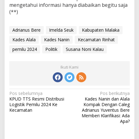
mengetahui informasi hanya diabaikan begitu saja
(**)
Adrianus Bere
Imelda Seuk
Kabupaten Malaka
Kades Alala
Kades Nanin
Kecamatan Rinhat
pemilu 2024
Politik
Susana Noni Kalau
Ikuti Kami
Pos sebelumnya
Pos berikutnya
N
KPUD TTS Resmi Distribusi
Kades Nanin dan Alala
a
Logistik Pemilu 2024 Ke
Kompak Dengan Caleg
v
Kecamatan
Adrianus Yuventus Bere
i
Memberi Klarifikasi: Ada
g
Apa?
a
s