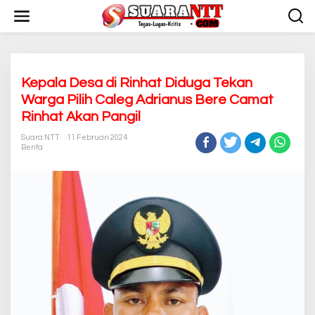
L
e
w
a
t
i
k
Kepala Desa di Rinhat Diduga Tekan
e
Warga Pilih Caleg Adrianus Bere Camat
k
Rinhat Akan Pangil
o
n
Suara NTT
11 Februari 2024
t
Berita
e
n