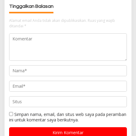
i
Tinggalkan Balasan
p
o
Alamat email Anda tidak akan dipublikasikan.
Ruas yang wajib
s
ditandai
*
Simpan nama, email, dan situs web saya pada peramban
ini untuk komentar saya berikutnya.