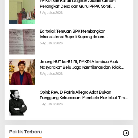
PMKRI Soe Kutuk Dugaan Asusila Oknum
Perangkat Desa dan Guru PPPK, Soroti
Ketimpangan Penanganan Pemkab TTS
6 Agustus 2026
Editorial: Temuan BPK Membongkar
Inkonsistensi Bupati Kupang dalam
Menjalankan Regulasi
5 Agustus 2026
Jelang HUT ke-81 RI, PMKRI Atambua Ajak
Masyarakat Belu Jaga Kamtibmas dan Tolak
Provokasi
5 Agustus 2026
Opini: Rev. D Patris Allegro Adat Bukan
Panggung Kekuasaan: Membela Martabat Timor
dari Politik Simbolik
3 Agustus 2026
Politik Terbaru