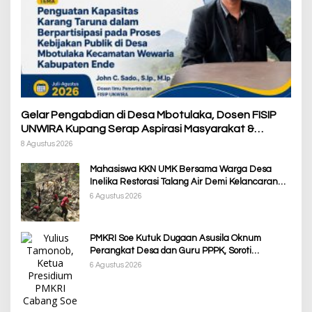
Gelar Pengabdian di Desa Mbotulaka, Dosen FISIP
UNWIRA Kupang Serap Aspirasi Masyarakat &
Penguatan Kapasitas Karang Taruna
8 Agustus 2026
Mahasiswa KKN UMK Bersama Warga Desa
Inelika Restorasi Talang Air Demi Kelancaran
Irigasi Sawah
6 Agustus 2026
PMKRI Soe Kutuk Dugaan Asusila Oknum
Perangkat Desa dan Guru PPPK, Soroti
Ketimpangan Penanganan Pemkab TTS
6 Agustus 2026