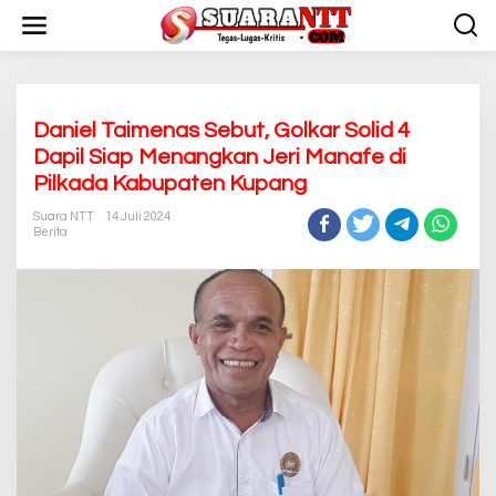
L
e
w
a
t
i
k
Daniel Taimenas Sebut, Golkar Solid 4
e
Dapil Siap Menangkan Jeri Manafe di
k
Pilkada Kabupaten Kupang
o
n
Suara NTT
14 Juli 2024
t
Berita
e
n