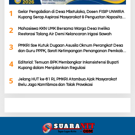
1
Gelar Pengabdian di Desa Mbotulaka, Dosen FISIP UNWIRA
Kupang Serap Aspirasi Masyarakat & Penguatan Kapasitas
Karang Taruna
2
Mahasiswa KKN UMK Bersama Warga Desa Inelika
Restorasi Talang Air Demi Kelancaran Irigasi Sawah
3
PMKRI Soe Kutuk Dugaan Asusila Oknum Perangkat Desa
dan Guru PPPK, Soroti Ketimpangan Penanganan Pemkab
TTS
4
Editorial: Temuan BPK Membongkar Inkonsistensi Bupati
Kupang dalam Menjalankan Regulasi
5
Jelang HUT ke-81 RI, PMKRI Atambua Ajak Masyarakat
Belu Jaga Kamtibmas dan Tolak Provokasi