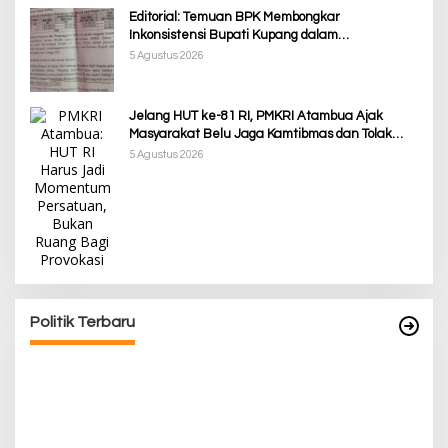
Editorial: Temuan BPK Membongkar
Inkonsistensi Bupati Kupang dalam
Menjalankan Regulasi
5 Agustus 2026
Jelang HUT ke-81 RI, PMKRI Atambua Ajak
Masyarakat Belu Jaga Kamtibmas dan Tolak
Provokasi
5 Agustus 2026
Awali Tahun dengan Kasih, 500 Lansia di TTS
Terima Bantuan Sembako dari Yayasan YNS
Di Berita, Berita Daerah, Ekonomi, Lainnya, Politik
|
5 Januari 2025
Politik Terbaru