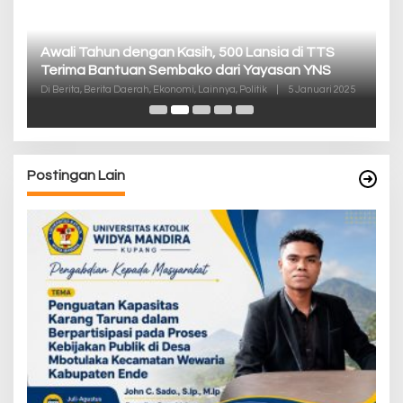
P
Pa
K
Di
De
Postingan Lain