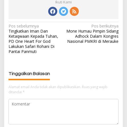
Ikuti Kami
Pos sebelumnya
Pos berikutnya
N
Tingkatkan Iman Dan
Mone Humau Pimpin Sidang
a
Ketaqwaan Kepada Tuhan,
Adhock Dalam Kongres
v
PD One Heart For God
Nasional PMKRI di Merauke
i
Lakukan Safari Rohani Di
g
Pantai Panmuti
a
s
i
Tinggalkan Balasan
p
o
Alamat email Anda tidak akan dipublikasikan.
Ruas yang wajib
s
ditandai
*