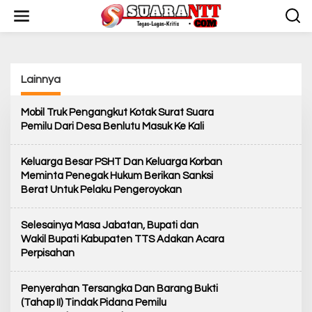
L
e
w
a
t
i
Lainnya
k
e
k
Mobil Truk Pengangkut Kotak Surat Suara
o
Pemilu Dari Desa Benlutu Masuk Ke Kali
n
t
e
Keluarga Besar PSHT Dan Keluarga Korban
n
Meminta Penegak Hukum Berikan Sanksi
Berat Untuk Pelaku Pengeroyokan
Selesainya Masa Jabatan, Bupati dan
Wakil Bupati Kabupaten TTS Adakan Acara
Perpisahan
Penyerahan Tersangka Dan Barang Bukti
(Tahap II) Tindak Pidana Pemilu