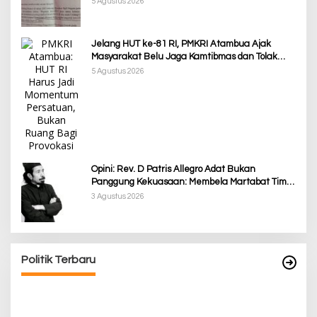
5 Agustus 2026
Jelang HUT ke-81 RI, PMKRI Atambua Ajak
Masyarakat Belu Jaga Kamtibmas dan Tolak
Provokasi
5 Agustus 2026
Opini: Rev. D Patris Allegro Adat Bukan
Panggung Kekuasaan: Membela Martabat Timor
dari Politik Simbolik
3 Agustus 2026
Politik Terbaru