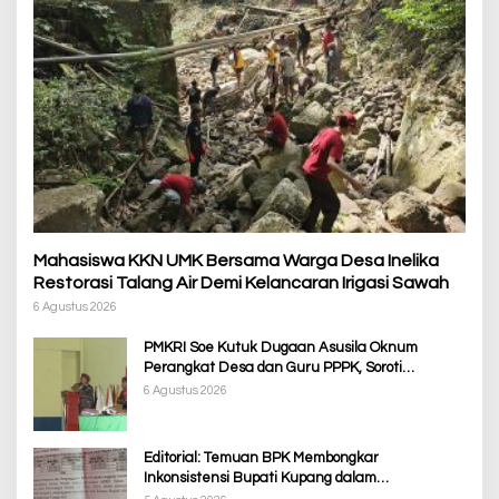
Mahasiswa KKN UMK Bersama Warga Desa Inelika
Restorasi Talang Air Demi Kelancaran Irigasi Sawah
6 Agustus 2026
PMKRI Soe Kutuk Dugaan Asusila Oknum
Perangkat Desa dan Guru PPPK, Soroti
Ketimpangan Penanganan Pemkab TTS
6 Agustus 2026
Editorial: Temuan BPK Membongkar
Inkonsistensi Bupati Kupang dalam
Menjalankan Regulasi