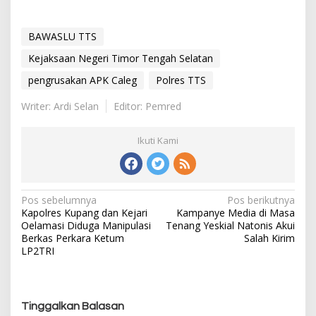
BAWASLU TTS
Kejaksaan Negeri Timor Tengah Selatan
pengrusakan APK Caleg
Polres TTS
Writer: Ardi Selan
Editor: Pemred
Ikuti Kami
Pos sebelumnya
Pos berikutnya
N
Kapolres Kupang dan Kejari
Kampanye Media di Masa
a
Oelamasi Diduga Manipulasi
Tenang Yeskial Natonis Akui
v
Berkas Perkara Ketum
Salah Kirim
i
LP2TRI
g
a
s
Tinggalkan Balasan
i