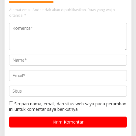
p
Alamat email Anda tidak akan dipublikasikan.
Ruas yang wajib
o
ditandai
*
s
Simpan nama, email, dan situs web saya pada peramban
ini untuk komentar saya berikutnya.