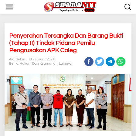
L
e
w
a
t
i
k
Penyerahan Tersangka Dan Barang Bukti
e
(Tahap II) Tindak Pidana Pemilu
k
Pengrusakan APK Caleg
o
n
Ardi Selan
13 Februari 2024
t
Berita
,
Hukum Dan Keamanan
,
Lainnya
e
n