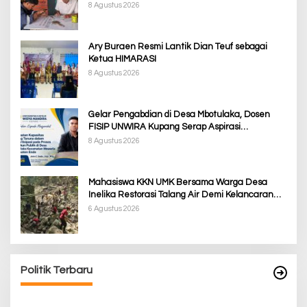
8 Agustus 2026
Ary Buraen Resmi Lantik Dian Teuf sebagai
Ketua HIMARASI
8 Agustus 2026
Gelar Pengabdian di Desa Mbotulaka, Dosen
FISIP UNWIRA Kupang Serap Aspirasi
Masyarakat & Penguatan Kapasitas Karang
8 Agustus 2026
Taruna
Mahasiswa KKN UMK Bersama Warga Desa
Inelika Restorasi Talang Air Demi Kelancaran
Irigasi Sawah
6 Agustus 2026
Politik Terbaru