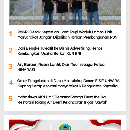
1
PMKRI Desak Kepastian Ganti Rugi Waduk Lambo: Hak
Masyarakat Jangan Dijadikan Korban Pembangunan PSN
2
Dari Bengkel Kreatif ke Bisnis Advertising, Henos
Kembangkan Usaha Berkat KUR BRI
3
Ary Buraen Resmi Lantik Dian Teuf sebagai Ketua
HIMARASI
4
Gelar Pengabdian di Desa Mbotulaka, Dosen FISIP UNWIRA
Kupang Serap Aspirasi Masyarakat & Penguatan Kapasitas
Karang Taruna
5
Mahasiswa KKN UMK Bersama Warga Desa Inelika
Restorasi Talang Air Demi Kelancaran Irigasi Sawah