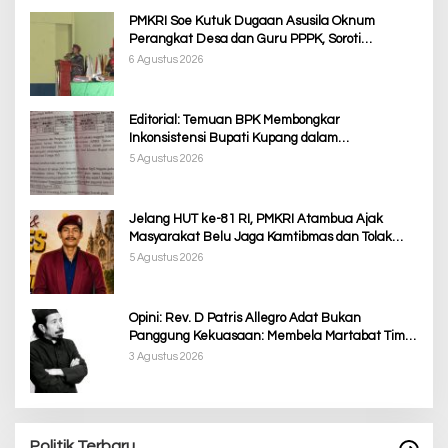
PMKRI Soe Kutuk Dugaan Asusila Oknum
Perangkat Desa dan Guru PPPK, Soroti
Ketimpangan Penanganan Pemkab TTS
6 Agustus 2026
Editorial: Temuan BPK Membongkar
Inkonsistensi Bupati Kupang dalam
Menjalankan Regulasi
5 Agustus 2026
Jelang HUT ke-81 RI, PMKRI Atambua Ajak
Masyarakat Belu Jaga Kamtibmas dan Tolak
Provokasi
5 Agustus 2026
Opini: Rev. D Patris Allegro Adat Bukan
Panggung Kekuasaan: Membela Martabat Timor
dari Politik Simbolik
3 Agustus 2026
Politik Terbaru