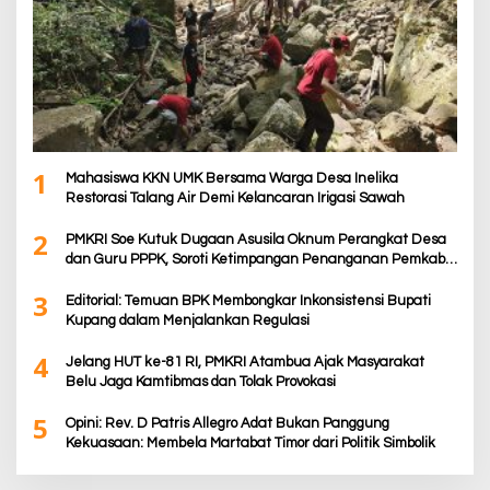
1
Mahasiswa KKN UMK Bersama Warga Desa Inelika
Restorasi Talang Air Demi Kelancaran Irigasi Sawah
2
PMKRI Soe Kutuk Dugaan Asusila Oknum Perangkat Desa
dan Guru PPPK, Soroti Ketimpangan Penanganan Pemkab
TTS
3
Editorial: Temuan BPK Membongkar Inkonsistensi Bupati
Kupang dalam Menjalankan Regulasi
4
Jelang HUT ke-81 RI, PMKRI Atambua Ajak Masyarakat
Belu Jaga Kamtibmas dan Tolak Provokasi
5
Opini: Rev. D Patris Allegro Adat Bukan Panggung
Kekuasaan: Membela Martabat Timor dari Politik Simbolik