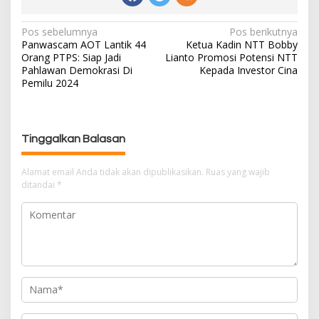
Pos sebelumnya
Pos berikutnya
N
Panwascam AOT Lantik 44
Ketua Kadin NTT Bobby
a
Orang PTPS: Siap Jadi
Lianto Promosi Potensi NTT
v
Pahlawan Demokrasi Di
Kepada Investor Cina
i
Pemilu 2024
g
a
s
Tinggalkan Balasan
i
p
Alamat email Anda tidak akan dipublikasikan.
Ruas yang wajib
o
ditandai
*
s