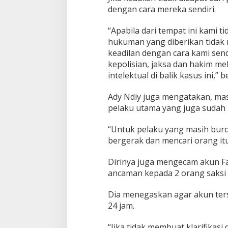
dengan cara mereka sendiri.
“Apabila dari tempat ini kami 
hukuman yang diberikan tidak 
keadilan dengan cara kami sen
kepolisian, jaksa dan hakim m
intelektual di balik kasus ini,” 
Ady Ndiy juga mengatakan, mas
pelaku utama yang juga sudah 
“Untuk pelaku yang masih buron
bergerak dan mencari orang itu
Dirinya juga mengecam akun F
ancaman kepada 2 orang saksi y
Dia menegaskan agar akun ters
24 jam.
“Jika tidak membuat klarifikas