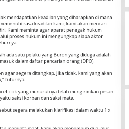
Rayakan HUT ke-52, DPD Provinsi
NTT Gelar Sejumlah Kegiatan.
Di Berita, Berita Daerah, Ekonomi, Politik
|
11
tidak mendapatkan keadilan yang diharapkan di mana
Januari 2025
memenuhi rasa keadilan kami, kami akan mencari
diri. Kami meminta agar aparat penegak hukum
elalui proses hukum ini mengungkap siapa aktor
bebernya.
ih ada satu pelaku yang Buron yang diduga adalah
masuk dalam daftar pencarian orang (DPO).
 agar segera ditangkap. Jika tidak, kami yang akan
,” tuturnya.
acebook yang menurutnya telah mengirimkan pesan
aitu saksi korban dan saksi mata.
ebut segera melakukan klarifikasi dalam waktu 1 x
i dan meminta maaf, kami akan menempuh dua jalur.