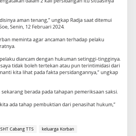
mengatakan dalam 2 kali persidangan itu situasinya
ndisinya aman tenang,” ungkap Radja saat ditemui
Soe, Senin, 12 Februari 2024.
rban meminta agar ancaman terhadap pelaku
ratnya.
 pelaku diancam dengan hukuman setinggi-tingginya.
ya tidak boleh tertekan atau pun terintimidasi dari
 nanti kita lihat pada fakta persidangannya,” ungkap
ya sekarang berada pada tahapan pemeriksaan saksi.
 kita ada tahap pembuktian dari penasihat hukum,”
 PSHT Cabang TTS
keluarga Korban