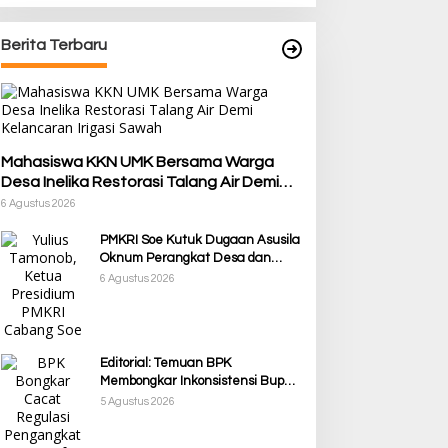
Berita Terbaru
Mahasiswa KKN UMK Bersama Warga
Desa Inelika Restorasi Talang Air Demi
Kelancaran Irigasi Sawah
6 Agustus 2026
PMKRI Soe Kutuk Dugaan Asusila
Oknum Perangkat Desa dan
Guru PPPK, Soroti Ketimpangan
6 Agustus 2026
Penanganan Pemkab TTS
Editorial: Temuan BPK
Membongkar Inkonsistensi Bupati
Kupang dalam Menjalankan
5 Agustus 2026
Regulasi