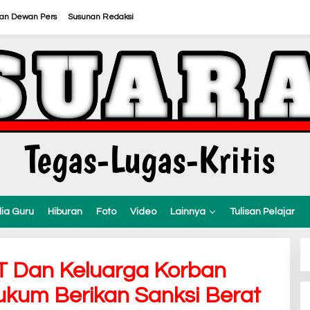
ran Dewan Pers
Susunan Redaksi
ia Guru
Hiburan
Foto
Video
Lainnya
Tulisan Pelajar
T Dan Keluarga Korban
kum Berikan Sanksi Berat