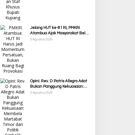
Jelang HUT ke-81 RI, PMKRI
Atambua Ajak Masyarakat Belu
Jaga Kamtibmas dan Tolak
5 Agustus 2026
Provokasi
Opini: Rev. D Patris Allegro Adat
Bukan Panggung Kekuasaan:
Membela Martabat Timor dari
3 Agustus 2026
Politik Simbolik