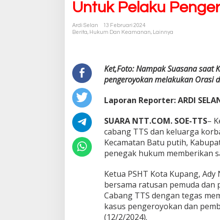
Untuk Pelaku Penge
Ardi Selan
13 Februari 2024
Berita
,
Hukum Dan Keamanan
,
Lainnya
Ket,Foto: Nampak Suasana saat K
pengeroyokan melakukan Orasi di
Laporan Reporter: ARDI SELA
SUARA NTT.COM. SOE-TTS
– K
cabang TTS dan keluarga kor
Kecamatan Batu putih, Kabupa
penegak hukum memberikan san
Ketua PSHT Kota Kupang, Ady N
bersama ratusan pemuda dan 
Cabang TTS dengan tegas mem
kasus pengeroyokan dan pemb
(12/2/2024).