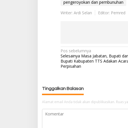
pengeroyokan dan pembunuhan
Writer: Ardi Selan
Editor: Pemred
Pos sebelumnya
N
Selesainya Masa Jabatan, Bupati da
a
Bupati Kabupaten TTS Adakan Acar
v
Perpisahan
i
g
a
Tinggalkan Balasan
s
i
p
Alamat email Anda tidak akan dipublikasikan.
Ruas ya
o
s