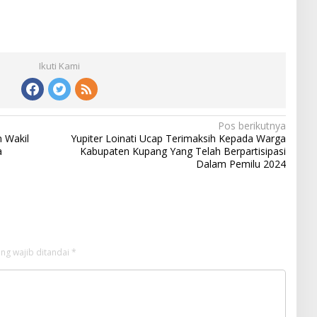
Ikuti Kami
Pos berikutnya
n Wakil
Yupiter Loinati Ucap Terimaksih Kepada Warga
a
Kabupaten Kupang Yang Telah Berpartisipasi
Dalam Pemilu 2024
ng wajib ditandai
*